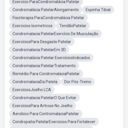
Exercício ParaCondromalácia Patelar
Condromalácia PatelarAlongamento
Espinha Tibial
Fisioterapia ParaCondromalácia Patelar
Exercicios Isometricos
TendãoPatelar
Condromalacia PatelarExercício De Musculação
ExercíciosPara Desgaste Patelar
Condromalacia PatelarEm 3D
Condromalácia Patelar ExercíciosIndicados
Condromalacia PatelarTratamento
Remédio Para CondromalaciaPatelar
CondromalaciaDa Patela
Dor Pós-Treino
ExercíciosJoelho LCA
Condromalacia PatelarO Que Evitar
ExercíciosPara Artrose No Joelho
Aerobico Para ContromalaciaPatelar
Condropatia PatelarExercicios Para Fortalecer