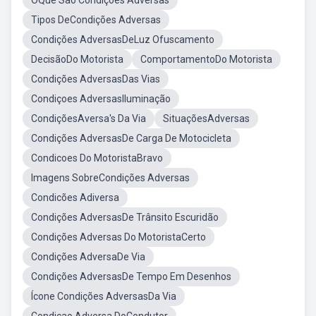
OQue Sao Condições Adversas
Tipos DeCondições Adversas
Condições AdversasDeLuz Ofuscamento
DecisãoDo Motorista
ComportamentoDo Motorista
Condições AdversasDas Vias
Condiçoes AdversasIluminação
CondiçõesAversa's Da Via
SituaçõesAdversas
Condições AdversasDe Carga De Motocicleta
Condicoes Do MotoristaBravo
Imagens SobreCondições Adversas
Condicões Adiversa
Condições AdversasDe Trânsito Escuridão
Condições Adversas Do MotoristaCerto
Condições AdversaDe Via
Condições AdversasDe Tempo Em Desenhos
Ícone Condições AdversasDa Via