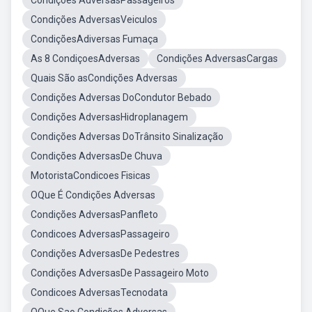
Condições AdversasPassageiros
Condições AdversasVeiculos
CondiçõesAdiversas Fumaça
As 8 CondiçoesAdversas
Condições AdversasCargas
Quais São asCondições Adversas
Condições Adversas DoCondutor Bebado
Condições AdversasHidroplanagem
Condições Adversas DoTrânsito Sinalização
Condições AdversasDe Chuva
MotoristaCondicoes Fisicas
OQue É Condições Adversas
Condições AdversasPanfleto
Condicoes AdversasPassageiro
Condições AdversasDe Pedestres
Condições AdversasDe Passageiro Moto
Condicoes AdversasTecnodata