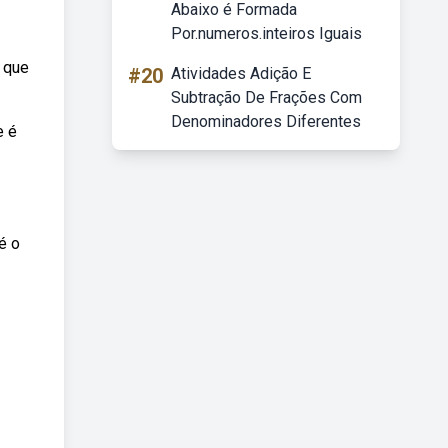
Abaixo é Formada
Por.numeros.inteiros Iguais
á que
#20
Atividades Adição E
Subtração De Frações Com
Denominadores Diferentes
e é
é o