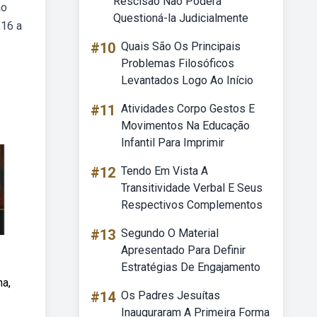
Rescisão Não Poderá
ao
Questioná-la Judicialmente
,16 a
#10
Quais São Os Principais
Problemas Filosóficos
Levantados Logo Ao Início
#11
Atividades Corpo Gestos E
Movimentos Na Educação
Infantil Para Imprimir
#12
Tendo Em Vista A
Transitividade Verbal E Seus
Respectivos Complementos
#13
Segundo O Material
Apresentado Para Definir
Estratégias De Engajamento
na,
#14
Os Padres Jesuítas
Inauguraram A Primeira Forma