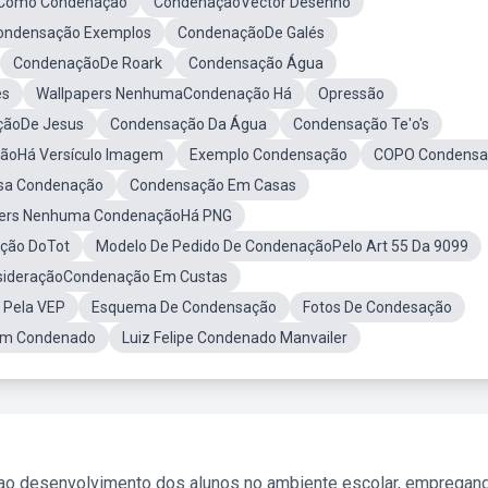
Como Condenação
CondenaçãoVector Desenho
ondensação Exemplos
CondenaçãoDe Galés
CondenaçãoDe Roark
Condensação Água
es
Wallpapers NenhumaCondenação Há
Opressão
çãoDe Jesus
Condensação Da Água
Condensação Te'o's
oHá Versículo Imagem
Exemplo Condensação
COPO Condensa
sa Condenação
Condensação Em Casas
pers Nenhuma CondenaçãoHá PNG
ção DoTot
Modelo De Pedido De CondenaçãoPelo Art 55 Da 9099
nsideraçãoCondenação Em Custas
 Pela VEP
Esquema De Condensação
Fotos De Condesação
Um Condenado
Luiz Felipe Condenado Manvailer
 ao desenvolvimento dos alunos no ambiente escolar, empregan