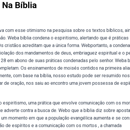
Na Bíblia
va com esse otimismo na pesquisa sobre os textos bíblicos, ai
o. Weba bíblia condena o espiritismo, alertando que é práticas
s cristãos acreditam que a única forma. Webportanto, a conden
 Violação dos mandamentos de deus, embriaguez espiritual e o p
l 28 em abono de suas práticas conde­nadas pelo senhor. Weba b
completam. Os ensinamentos de moisés contidos na primeira ali
mente, com base na bíblia, nosso estudo pode ser resumido nos
ar de oração, nos saiu ao encontro uma jovem possessa de espír
bo espiritismo, uma prática que envolve comunicação com os mor
te adverte contra a busca de. Webo que a bíblia diz sobre aposta
m um momento em que a população evangélica aumenta e se con
ção de espíritos e a comunicação com os mortos , a chamada