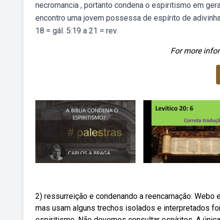
necromancia , portanto condena o espiritismo em geral
encontro uma jovem possessa de espírito de adivinha
18 = gál. 5:19 a 21 = rev.
For more infor
2) ressurreição e condenando a reencarnação: Webo es
mas usam alguns trechos isolados e interpretados fo
espiritismo. Não devemos consultar espíritos. A únic