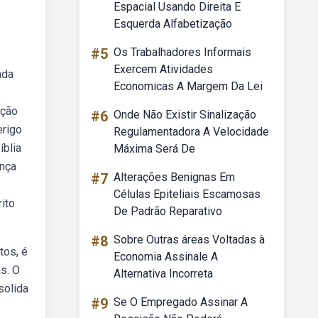
Espacial Usando Direita E
Esquerda Alfabetização
#5
Os Trabalhadores Informais
Exercem Atividades
nda
Economicas A Margem Da Lei
ação
#6
Onde Não Existir Sinalização
erigo
Regulamentadora A Velocidade
íblia
Máxima Será De
ança
#7
Alterações Benignas Em
Células Epiteliais Escamosas
ito
De Padrão Reparativo
#8
Sobre Outras áreas Voltadas à
tos, é
Economia Assinale A
s. O
Alternativa Incorreta
solida
#9
Se O Empregado Assinar A