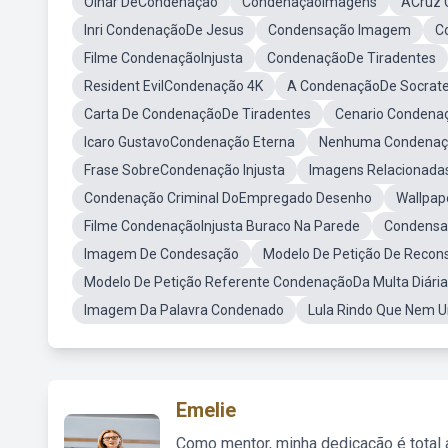
Olhar DeCondenação
CondenaçãoImagens
ACruz 
Inri CondenaçãoDe Jesus
Condensação Imagem
C
Filme CondenaçãoInjusta
CondenaçãoDe Tiradentes
Resident EvilCondenação 4K
A CondenaçãoDe Socrat
Carta De CondenaçãoDe Tiradentes
Cenario Condena
Icaro GustavoCondenação Eterna
Nenhuma Condenaçã
Frase SobreCondenação Injusta
Imagens Relacionada
Condenação Criminal DoEmpregado Desenho
Wallpa
Filme CondenaçãoInjusta Buraco Na Parede
Condensa
Imagem De Condesação
Modelo De Petição De Reco
Modelo De Petição Referente CondenaçãoDa Multa Diária
Imagem Da Palavra Condenado
Lula Rindo Que Nem 
Emelie
Como mentor, minha dedicação é total