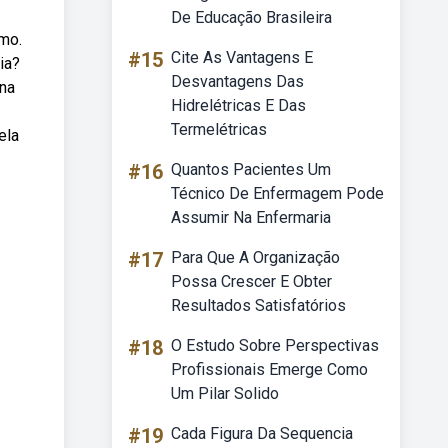
De Educação Brasileira
smo.
#15
Cite As Vantagens E
ia?
Desvantagens Das
 na
Hidrelétricas E Das
Termelétricas
ela
#16
Quantos Pacientes Um
Técnico De Enfermagem Pode
Assumir Na Enfermaria
#17
Para Que A Organização
Possa Crescer E Obter
Resultados Satisfatórios
#18
O Estudo Sobre Perspectivas
Profissionais Emerge Como
Um Pilar Solido
#19
Cada Figura Da Sequencia