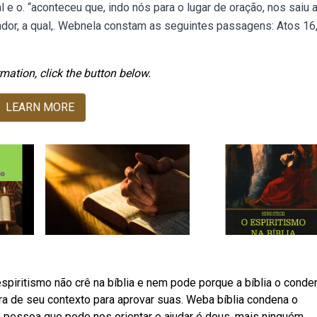
 e o. “aconteceu que, indo nós para o lugar de oração, nos saiu 
dor, a qual,. Webnela constam as seguintes passagens: Atos 16
mation, click the button below.
LEARN MORE
piritismo não crê na bíblia e nem pode porque a bíblia o conde
ra de seu contexto para aprovar suas. Weba bíblia condena o
a pessoa que pode nos orientar e ajudar é deus, mais ninguém.