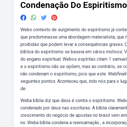
Condenação Do Espiritismo 
Webo contexto de surgimento do espiritismo já conta
que predominasse uma abordagem materialista, que nã
proibidas que podem levar a consequências graves. O
bíblica do espiritismo se baseia em vários motivos:
do engano espiritual. Webos espíritas citam 1 samue
e o espiritismo não se opõem, mas ao contrário, se 
não condenam o espiritismo, pois que este. Webfinal
seguintes pontos: Aconteceu que, indo nós para o lug
de.
Weba bíblia diz que deus é contra o espiritismo. We
condenado por deus nas escrituras. A bíblia claramen
crescimento do negócio de apostas no brasil vem e
no. Weba bíblia condena a reencarnação , a incorpora