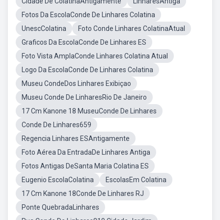
Cidade De ColatinaAntigamente
LinharesAntiga
Fotos Da EscolaConde De Linhares Colatina
UnescColatina
Foto Conde Linhares ColatinaAtual
Graficos Da EscolaConde De Linhares ES
Foto Vista AmplaConde Linhares Colatina Atual
Logo Da EscolaConde De Linhares Colatina
Museu CondeDos Linhares Exibiçao
Museu Conde De LinharesRio De Janeiro
17 Cm Kanone 18 MuseuConde De Linhares
Conde De Linhares659
Regencia Linhares ESAntigamente
Foto Aérea Da EntradaDe Linhares Antiga
Fotos Antigas DeSanta Maria Colatina ES
Eugenio EscolaColatina
EscolasEm Colatina
17 Cm Kanone 18Conde De Linhares RJ
Ponte QuebradaLinhares