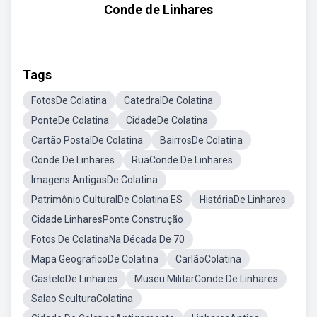
Conde de Linhares
Tags
FotosDe Colatina
CatedralDe Colatina
PonteDe Colatina
CidadeDe Colatina
Cartão PostalDe Colatina
BairrosDe Colatina
Conde De Linhares
RuaConde De Linhares
Imagens AntigasDe Colatina
Patrimônio CulturalDe Colatina ES
HistóriaDe Linhares
Cidade LinharesPonte Construção
Fotos De ColatinaNa Década De 70
Mapa GeograficoDe Colatina
CarlãoColatina
CasteloDe Linhares
Museu MilitarConde De Linhares
Salao SculturaColatina