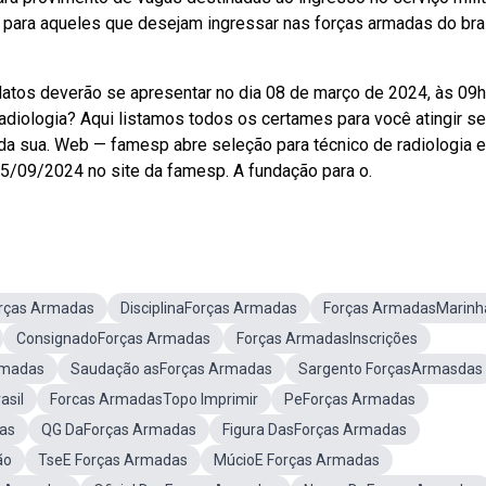
para aqueles que desejam ingressar nas forças armadas do bra
datos deverão se apresentar no dia 08 de março de 2024, às 09h
iologia? Aqui listamos todos os certames para você atingir s
 da sua. Web — famesp abre seleção para técnico de radiologia 
 15/09/2024 no site da famesp. A fundação para o.
rças Armadas
DisciplinaForças Armadas
Forças ArmadasMarinh
ConsignadoForças Armadas
Forças ArmadasInscrições
rmadas
Saudação asForças Armadas
Sargento ForçasArmasdas
asil
Forcas ArmadasTopo Imprimir
PeForças Armadas
as
QG DaForças Armadas
Figura DasForças Armadas
ão
TseE Forças Armadas
MúcioE Forças Armadas