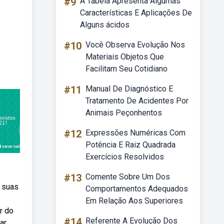
#9
A Tabela Apresenta Algumas
Características E Aplicações De
Alguns ácidos
#10
Você Observa Evolução Nos
Materiais Objetos Que
Facilitam Seu Cotidiano
#11
Manual De Diagnóstico E
Tratamento De Acidentes Por
Animais Peçonhentos
#12
Expressões Numéricas Com
Potência E Raiz Quadrada
Exercícios Resolvidos
#13
Comente Sobre Um Dos
e suas
Comportamentos Adequados
Em Relação Aos Superiores
r do
#14
Referente A Evolução Dos
ar