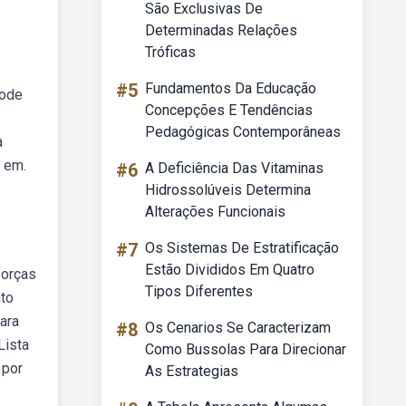
São Exclusivas De
Determinadas Relações
Tróficas
#5
Fundamentos Da Educação
pode
Concepções E Tendências
Pedagógicas Contemporâneas
a
s em.
#6
A Deficiência Das Vitaminas
Hidrossolúveis Determina
Alterações Funcionais
#7
Os Sistemas De Estratificação
Estão Divididos Em Quatro
forças
Tipos Diferentes
nto
ara
#8
Os Cenarios Se Caracterizam
Lista
Como Bussolas Para Direcionar
 por
As Estrategias