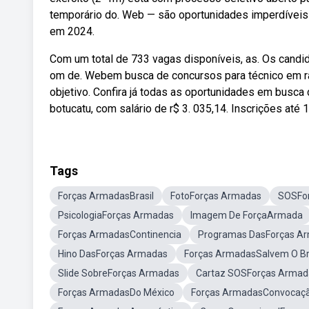
temporário do. Web — são oportunidades imperdíveis 
em 2024.
Com um total de 733 vagas disponíveis, as. Os candi
om de. Webem busca de concursos para técnico em rad
objetivo. Confira já todas as oportunidades em busca
botucatu, com salário de r$ 3. 035,14. Inscrições até
Tags
Forças ArmadasBrasil
FotoForças Armadas
SOSFo
PsicologiaForças Armadas
Imagem De ForçaArmada
Forças ArmadasContinencia
Programas DasForças A
Hino DasForças Armadas
Forças ArmadasSalvem O Br
Slide SobreForças Armadas
Cartaz SOSForças Armad
Forças ArmadasDo México
Forças ArmadasConvocaç