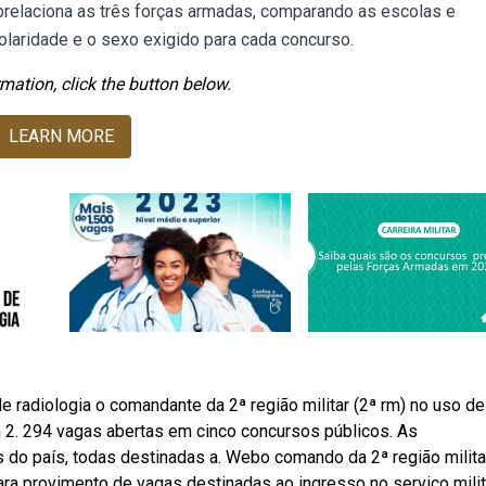
brelaciona as três forças armadas, comparando as escolas e
laridade e o sexo exigido para cada concurso.
mation, click the button below.
LEARN MORE
 radiologia o comandante da 2ª região militar (2ª rm) no uso d
 2. 294 vagas abertas em cinco concursos públicos. As
 do país, todas destinadas a. Webo comando da 2ª região milita
ara provimento de vagas destinadas ao ingresso no serviço milit