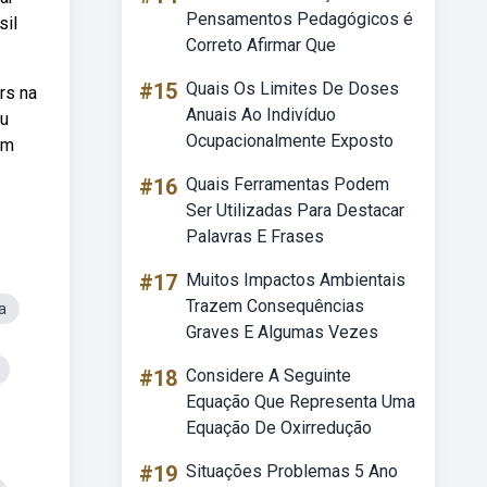
Pensamentos Pedagógicos é
sil
Correto Afirmar Que
#15
Quais Os Limites De Doses
rs na
Anuais Ao Indivíduo
eu
Ocupacionalmente Exposto
em
#16
Quais Ferramentas Podem
Ser Utilizadas Para Destacar
Palavras E Frases
#17
Muitos Impactos Ambientais
Trazem Consequências
a
Graves E Algumas Vezes
#18
Considere A Seguinte
Equação Que Representa Uma
Equação De Oxirredução
#19
Situações Problemas 5 Ano