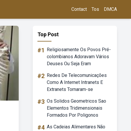
Contact
Tos
DMCA
Top Post
#1
Religiosamente Os Povos Pré-
colombianos Adoravam Vários
Deuses Ou Seja Eram
#2
Redes De Telecomunicações
Como A Internet Intranets E
Extranets Tornaram-se
#3
Os Solidos Geometricos Sao
Elementos Tridimensionais
Formados Por Poligonos
#4
As Cadeias Alimentares Não