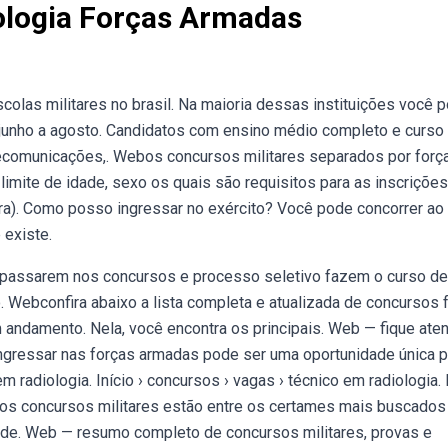
ologia Forças Armadas
olas militares no brasil. Na maioria dessas instituições você 
e junho a agosto. Candidatos com ensino médio completo e curso
elecomunicações,. Webos concursos militares separados por forç
limite de idade, sexo os quais são requisitos para as inscriçõe
ura). Como posso ingressar no exército? Você pode concorrer ao
 existe.
 passarem nos concursos e processo seletivo fazem o curso de
. Webconfira abaixo a lista completa e atualizada de concursos 
 andamento. Nela, você encontra os principais. Web — fique ate
 ingressar nas forças armadas pode ser uma oportunidade única p
adiologia. Início › concursos › vagas › técnico em radiologia. 
— os concursos militares estão entre os certames mais buscados
dade. Web — resumo completo de concursos militares, provas e