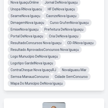
Nova IguaçuOnline
Jornal DeNova Iguaçu
Unopa RNova Iguacu
HF DeNova Iguaçu
SeameNova Iguaçu
CaonzeNova Iguaçu
DimagemNova Iguaçu
Curso GrufenNova Iguaçu
EmiseNova Iguaçu
Prefeitura DeNova Iguaçu
Portal DeNova Iguaçu
Cria DeNova Iguaçu
ResultadoConcursos Nova Iguaçu
CD-RNova Iguaçu
Resultado AprovadosConcursos Nova Iguaçu
Logo Munucípio DeNova Iguaçu
Logotipo GardelNova Iguaçu
ContraCheque Nova IguaçuRJ
NovaIguasu Mar
Semsa ManausConcurso
Cidade SemConcurso
Mapa Do Município DeNova Iguaçu