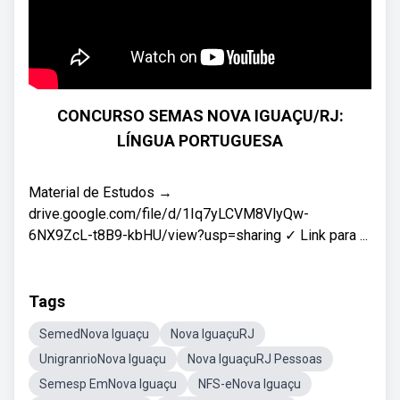
CONCURSO SEMAS NOVA IGUAÇU/RJ:
LÍNGUA PORTUGUESA
Material de Estudos →
drive.google.com/file/d/1Iq7yLCVM8VlyQw-
6NX9ZcL-t8B9-kbHU/view?usp=sharing ✓ Link para ...
Tags
SemedNova Iguaçu
Nova IguaçuRJ
UnigranrioNova Iguaçu
Nova IguaçuRJ Pessoas
Semesp EmNova Iguaçu
NFS-eNova Iguaçu