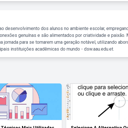
 ao desenvolvimento dos alunos no ambiente escolar, empregan
nexões genuínas e são alimentados por criatividade e paixão. 
a jornada para se tornarem uma geração notável, utilizando abo
ipais instituições acadêmicas do mundo - dsw.aau.edu.et.
Técnicas Mais Utilizadas
Selecione A Alternativa Q