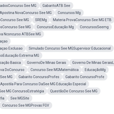
ladosConcurso See MG
GabaritoATB See
Apostina NovaConcurso See MG
Concursos Mg
oConcurso See MG
SREMg
Materia ProvaConcurso See MG ETB
osConcurso See MG
ConcursoEducação Mg
ConcursosSeemg
va Nconcurso ATBSee MG
daçao
açao Exclusao
Simulado Concurso See MGSupervisor Educacional
rsoEducação Extrema MG
cação Basica
GovernoDe Minas Gerais
Governo De Minas Gerais
ova DoConcurso
Concurso See MGMatemática
EducaçãoMg
oSee MG
Gabarito ConcursoProfes
Gabarito ConcursoProfe
Apostila Para Concurso DaSee MG Educação Especial
See MG ConcursoEstratégia
QuestãoDe Concurso See MG
fia
See MGSite
Concurso See MGProvas FGV