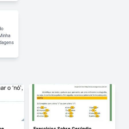
do
Minha
rdagens
ue
Exercícios Sobre Gerúndio