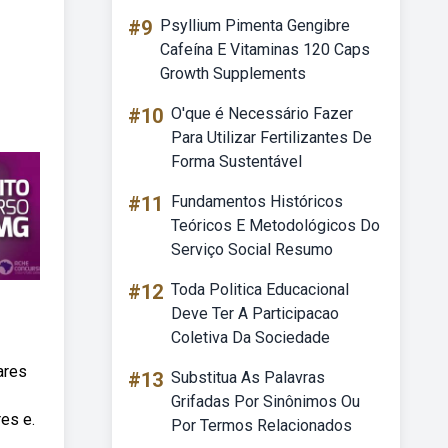
#9
Psyllium Pimenta Gengibre
Cafeína E Vitaminas 120 Caps
Growth Supplements
#10
O'que é Necessário Fazer
Para Utilizar Fertilizantes De
Forma Sustentável
#11
Fundamentos Históricos
Teóricos E Metodológicos Do
Serviço Social Resumo
#12
Toda Politica Educacional
Deve Ter A Participacao
Coletiva Da Sociedade
ares
#13
Substitua As Palavras
Grifadas Por Sinônimos Ou
es e.
Por Termos Relacionados