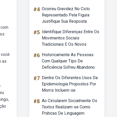
#4
Ocorreu Gravidez No Ciclo
Representado Pela Figura
Justifique Sua Resposta
o com
#5
Identifique Diferenças Entre Os
mos
Movimentos Sociais
Tradicionais E Os Novos
, você
#6
Historicamente As Pessoas
Com Qualquer Tipo De
m as
Deficiência Sofreu Abandono
#7
Dentre Os Diferentes Usos Da
Epidemiologia Propostos Por
.
Morris Incluem-se
seu
ingo,
#8
Ao Circularem Socialmente Os
ação
Textos Realizam-se Como
Práticas De Linguagem