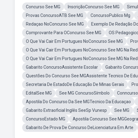
Concurso See MG
InscriçãoConcurso See MG
Simu
Provas ConcursoATB See MG
ConcursoPublico Mg
Redaçao NoConcurso See MG
Exemplo De Redação D
Comprovante Para OConcurso See MG
OS Pedagogic
O Que Vai Cair Em Portugues NoConcurso See MG
Pro
O Que Vai Cair Em Portugues NoConcurso See MG Na Re
O Que Vai Cair Em Portugues NoConcurso See MG Na Red
Gabarito ConcursoAssistente Escolar
Gabarito Concu
Questões Do Concurso See MGAssistente Tecnico De Edu
Secretaria De EstadoDe Educação De Minas Gerais
Pr
EditalSee MG
See MG ConcursoSímbolo
Conncurs
Apostila Do Concurso Da See MGTecnico Da Educaçao
Gabarito Extraoficial Inglês SeeSp Vunesp
See MG
ConcursoEstado MG
Apostila Concurso See MGGeogra
Gabarito De Prova De Concurso DeLicenciatura Em Arte