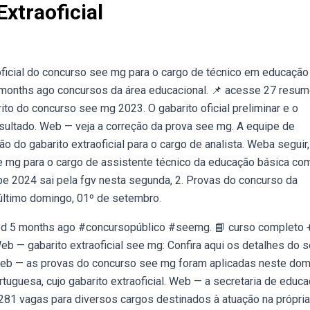
xtraoficial
aoficial do concurso see mg para o cargo de técnico em educaçã
 months ago concursos da área educacional. 📌 acesse 27 resu
to do concurso see mg 2023. O gabarito oficial preliminar e o
esultado. Web — veja a correção da prova see mg. A equipe de
ão do gabarito extraoficial para o cargo de analista. Weba seguir
ee mg para o cargo de assistente técnico da educação básica co
e 2024 sai pela fgv nesta segunda, 2. Provas do concurso da
último domingo, 01º de setembro.
med 5 months ago #concursopúblico #seemg. 📘 curso completo +
b — gabarito extraoficial see mg: Confira aqui os detalhes do 
Web — as provas do concurso see mg foram aplicadas neste dom
rtuguesa, cujo gabarito extraoficial. Web — a secretaria de educ
281 vagas para diversos cargos destinados à atuação na própria