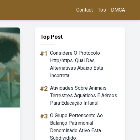
Contact
Tos
DMCA
Top Post
#1
Considere O Protocolo
Http/https. Qual Das
Alternativas Abaixo Está
Incorreta
#2
Atividades Sobre Animais
Terrestres Aquáticos E Aéreos
Para Educação Infantil
#3
O Grupo Pertencente Ao
Balanço Patrimonial
Denominado Ativo Esta
Subdividido