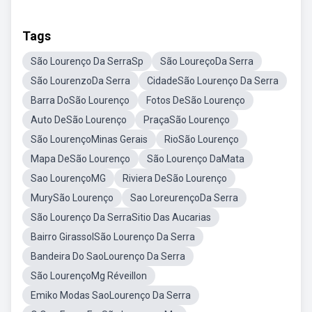
Tags
São Lourenço Da SerraSp
São LoureçoDa Serra
São LourenzoDa Serra
CidadeSão Lourenço Da Serra
Barra DoSão Lourenço
Fotos DeSão Lourenço
Auto DeSão Lourenço
PraçaSão Lourenço
São LourençoMinas Gerais
RioSão Lourenço
Mapa DeSão Lourenço
São Lourenço DaMata
Sao LourençoMG
Riviera DeSão Lourenço
MurySão Lourenço
Sao LoreurençoDa Serra
São Lourenço Da SerraSitio Das Aucarias
Bairro GirassolSão Lourenço Da Serra
Bandeira Do SaoLourenço Da Serra
São LourençoMg Réveillon
Emiko Modas SaoLourenço Da Serra