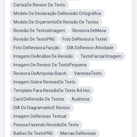
CartazDe Revisor De Texto
Modelo De Declaração DeRevisão Ortográfica
Modelo De OrçamentoDe Revisão De Textos
Revisão De TextosImagem
Revisora DeMesa
Revisão De TextoPNG
Foto DeRevisora Textel
Foto DeRevisora Facção
DIA DoRevisor Atividade
Imagens DeAnálise De Revisão
TextoParcial Imagem
Imagem De Revisor De TextoPequena
Revisora DeAmpolas Basch
VanessaTexto
Imagem Sobre RevisaoDe Texto
Template Para RevisãoDe Texto Ad Hoc
Card DeRevisão De Textos
Auditoria
DIA Do DiagramadorE Revisor
Imagem DeRevisao Textual
Pessoa Fazendo RevisãoDe Texto
Balões De TextoPNG
Marcas DeRevisao