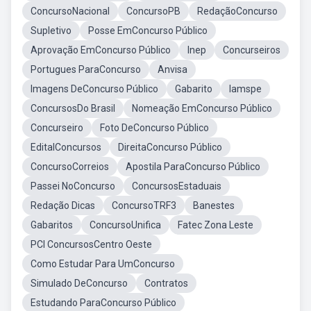
ConcursoNacional
ConcursoPB
RedaçãoConcurso
Supletivo
Posse EmConcurso Público
Aprovação EmConcurso Público
Inep
Concurseiros
Portugues ParaConcurso
Anvisa
Imagens DeConcurso Público
Gabarito
Iamspe
ConcursosDo Brasil
Nomeação EmConcurso Público
Concurseiro
Foto DeConcurso Público
EditalConcursos
DireitaConcurso Público
ConcursoCorreios
Apostila ParaConcurso Público
Passei NoConcurso
ConcursosEstaduais
Redação Dicas
ConcursoTRF3
Banestes
Gabaritos
ConcursoUnifica
Fatec Zona Leste
PCI ConcursosCentro Oeste
Como Estudar Para UmConcurso
Simulado DeConcurso
Contratos
Estudando ParaConcurso Público