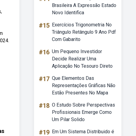
Brasileira A Expressão Estado
,
Novo Identifica
#15
Exercícios Trigonometria No
Triângulo Retângulo 9 Ano Pdf
em
Com Gabarito
2024.
#16
Um Pequeno Investidor
Decide Realizar Uma
Aplicação No Tesouro Direto
#17
Que Elementos Das
Representações Gráficas Não
Estão Presentes No Mapa
#18
O Estudo Sobre Perspectivas
Profissionais Emerge Como
Um Pilar Solido
as
#19
Em Um Sistema Distribuido é