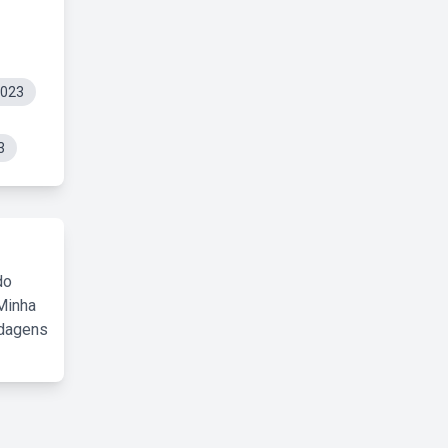
2023
3
do
Minha
rdagens