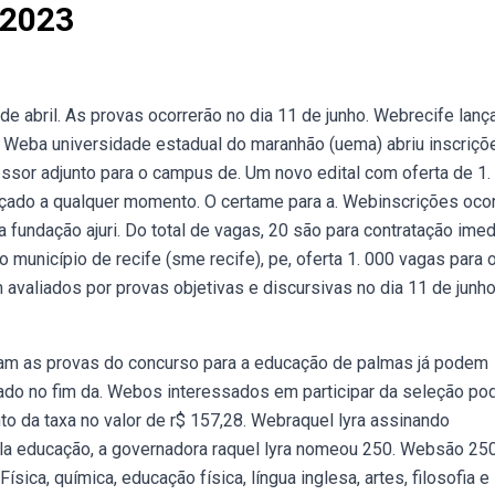
 2023
de abril. As provas ocorrerão no dia 11 de junho. Webrecife lanç
 Weba universidade estadual do maranhão (uema) abriu inscriçõ
essor adjunto para o campus de. Um novo edital com oferta de 1.
nçado a qualquer momento. O certame para a. Webinscrições oco
fundação ajuri. Do total de vagas, 20 são para contratação imed
município de recife (sme recife), pe, oferta 1. 000 vagas para 
 avaliados por provas objetivas e discursivas no dia 11 de junh
am as provas do concurso para a educação de palmas já podem
icado no fim da. Webos interessados em participar da seleção p
ento da taxa no valor de r$ 157,28. Webraquel lyra assinando
a educação, a governadora raquel lyra nomeou 250. Websão 25
ica, química, educação física, língua inglesa, artes, filosofia e 