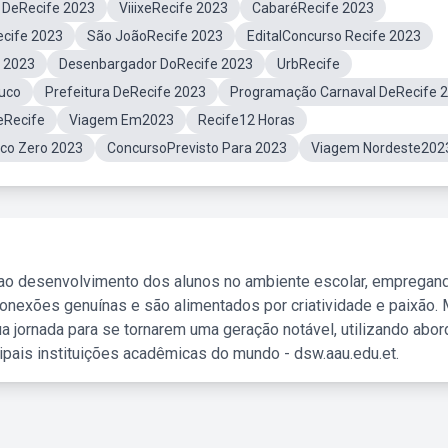
 DeRecife 2023
ViiixeRecife 2023
CabaréRecife 2023
cife 2023
São JoãoRecife 2023
EditalConcurso Recife 2023
e 2023
Desenbargador DoRecife 2023
UrbRecife
uco
Prefeitura DeRecife 2023
Programação Carnaval DeRecife 
eRecife
Viagem Em2023
Recife12 Horas
co Zero 2023
ConcursoPrevisto Para 2023
Viagem Nordeste202
 ao desenvolvimento dos alunos no ambiente escolar, empregan
nexões genuínas e são alimentados por criatividade e paixão. 
a jornada para se tornarem uma geração notável, utilizando abo
ipais instituições acadêmicas do mundo - dsw.aau.edu.et.