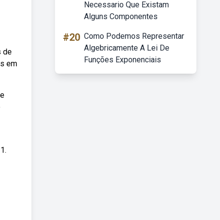
Necessario Que Existam
Alguns Componentes
#20
Como Podemos Representar
Algebricamente A Lei De
s de
Funções Exponenciais
es em
 e
o
1.