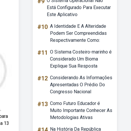
#9
O Sistema Operacional Não
Está Configurado Para Executar
Este Aplicativo
#10
A Identidade E A Alteridade
Podem Ser Compreendidas
Respectivamente Como:
#11
O Sistema Costeiro-marinho é
Considerado Um Bioma
Explique Sua Resposta
#12
Considerando As Informações
Apresentadas O Prédio Do
Congresso Nacional
#13
Como Futuro Educador é
.
Muito Importante Conhecer As
para
Metodologias Ativas
ia 13
#14
Na História Da República