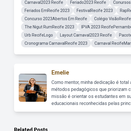
Carnaval2023 Recife
Feriado2023 Recife
Conursos
Feriados EmRecife 2023
FestivalRecife 2023
RapRe
Concurso 2023Abertos Em Recife
Colégio VisãoRecif
The Nigut RumRecife 2023
IPVA 2023 RecifePernamb
Urb RecifeLogo
Layout Carnaval2023 Recife
Pacot
Cronograma CarnavalRecife 2023
Carnaval RecifeMar
Emelie
Como mentor, minha dedicação é total
métodos pedagógicos que priorizam co
missão é orientar os estudantes em su
educacionais reconhecidas pelas princ
Related Posts