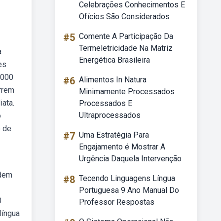
Celebrações Conhecimentos E
Ofícios São Considerados
#5
Comente A Participação Da
Termeletricidade Na Matriz
a
Energética Brasileira
es
 000
#6
Alimentos In Natura
rrem
Minimamente Processados
iata.
Processados E
Ultraprocessados
o
o de
#7
Uma Estratégia Para
Engajamento é Mostrar A
Urgência Daquela Intervenção
odem
#8
Tecendo Linguagens Língua
Portuguesa 9 Ano Manual Do
0
Professor Respostas
língua