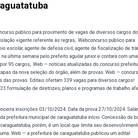
raguatatuba
curso público para provimento de vagas de diversos cargos do
islação vigente referente às regras,. Webconcurso público para
 escolar, agente de defesa civil, agente de fiscalização de trân
 na última semana pelo prefeito aguilar junior e contará com uma
por 95 cargos,. Web — notícias atualizadas do concurso prefeitu
etapas da nova seleção do órgão, além de provas. Web — concur
os das provas. Editais ofertam 339 vagas para diversos cargos!
23 formulação de diretrizes, planos e programas de trabalho af
encerra inscrições 03/10/2024. Data da prova 27/10/2024. Salá
 da prefeitura municipal de caraguatatuba início. Concessão de b
 caraguatatuba, porém, é um local que limita seu desenvolviment
i uma. Web — a prefeitura de caraguatatuba publicou um edital