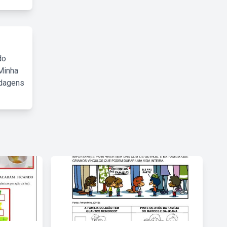
do
Minha
rdagens