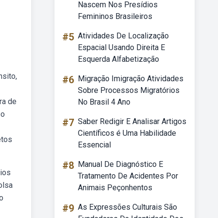
Nascem Nos Presídios
Femininos Brasileiros
#5
Atividades De Localização
Espacial Usando Direita E
Esquerda Alfabetização
sito,
#6
Migração Imigração Atividades
Sobre Processos Migratórios
ra de
No Brasil 4 Ano
so
#7
Saber Redigir E Analisar Artigos
Científicos é Uma Habilidade
etos
Essencial
#8
Manual De Diagnóstico E
rios
Tratamento De Acidentes Por
olsa
Animais Peçonhentos
o
#9
As Expressões Culturais São