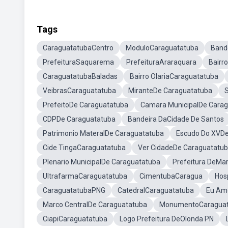
Tags
CaraguatatubaCentro
ModuloCaraguatatuba
Band
PrefeituraSaquarema
PrefeituraAraraquara
Bairr
CaraguatatubaBaladas
Bairro OlariaCaraguatatuba
VeibrasCaraguatatuba
MiranteDe Caraguatatuba
S
PrefeitoDe Caraguatatuba
Camara MunicipalDe Cara
CDPDe Caraguatatuba
Bandeira DaCidade De Santos
Patrimonio MateralDe Caraguatatuba
Escudo Do XVDe
Cide TingaCaraguatatuba
Ver CidadeDe Caraguatatu
Plenario MunicipalDe Caraguatatuba
Prefeitura DeMa
UltrafarmaCaraguatatuba
CimentubaCaragua
Hos
CaraguatatubaPNG
CatedralCaraguatatuba
Eu Am
Marco CentralDe Caraguatatuba
MonumentoCaraguat
CiapiCaraguatatuba
Logo Prefeitura DeOlonda PN