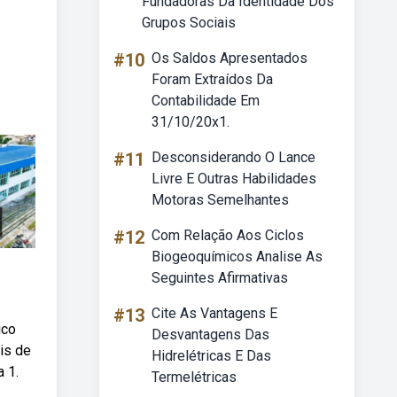
Fundadoras Da Identidade Dos
Grupos Sociais
#10
Os Saldos Apresentados
Foram Extraídos Da
Contabilidade Em
31/10/20x1.
#11
Desconsiderando O Lance
Livre E Outras Habilidades
Motoras Semelhantes
#12
Com Relação Aos Ciclos
Biogeoquímicos Analise As
Seguintes Afirmativas
#13
Cite As Vantagens E
ico
Desvantagens Das
is de
Hidrelétricas E Das
 1.
Termelétricas