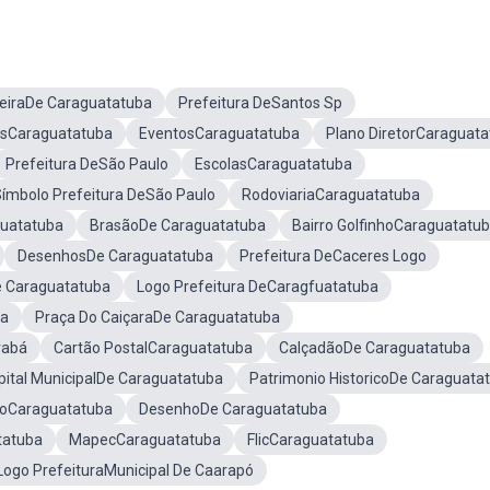
eiraDe Caraguatatuba
Prefeitura DeSantos Sp
osCaraguatatuba
EventosCaraguatatuba
Plano DiretorCaraguat
Prefeitura DeSão Paulo
EscolasCaraguatatuba
ímbolo Prefeitura DeSão Paulo
RodoviariaCaraguatatuba
guatatuba
BrasãoDe Caraguatatuba
Bairro GolfinhoCaraguatatu
DesenhosDe Caraguatatuba
Prefeitura DeCaceres Logo
 Caraguatatuba
Logo Prefeitura DeCaragfuatatuba
ba
Praça Do CaiçaraDe Caraguatatuba
rabá
Cartão PostalCaraguatatuba
CalçadãoDe Caraguatatuba
pital MunicipalDe Caraguatatuba
Patrimonio HistoricoDe Caraguata
oCaraguatatuba
DesenhoDe Caraguatatuba
atuba
MapecCaraguatatuba
FlicCaraguatatuba
Logo PrefeituraMunicipal De Caarapó