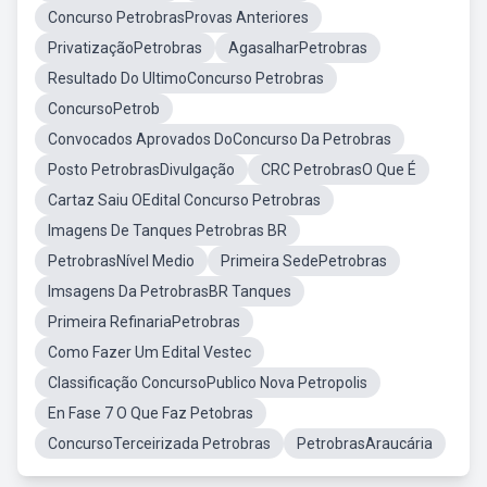
Concurso PetrobrasProvas Anteriores
PrivatizaçãoPetrobras
AgasalharPetrobras
Resultado Do UltimoConcurso Petrobras
ConcursoPetrob
Convocados Aprovados DoConcurso Da Petrobras
Posto PetrobrasDivulgação
CRC PetrobrasO Que É
Cartaz Saiu OEdital Concurso Petrobras
Imagens De Tanques Petrobras BR
PetrobrasNível Medio
Primeira SedePetrobras
Imsagens Da PetrobrasBR Tanques
Primeira RefinariaPetrobras
Como Fazer Um Edital Vestec
Classificação ConcursoPublico Nova Petropolis
En Fase 7 O Que Faz Petobras
ConcursoTerceirizada Petrobras
PetrobrasAraucária