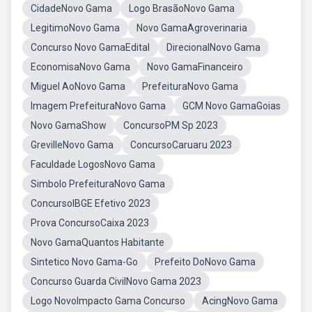
CidadeNovo Gama
Logo BrasãoNovo Gama
LegitimoNovo Gama
Novo GamaAgroverinaria
Concurso Novo GamaEdital
DirecionalNovo Gama
EconomisaNovo Gama
Novo GamaFinanceiro
Miguel AoNovo Gama
PrefeituraNovo Gama
Imagem PrefeituraNovo Gama
GCM Novo GamaGoias
Novo GamaShow
ConcursoPM Sp 2023
GrevilleNovo Gama
ConcursoCaruaru 2023
Faculdade LogosNovo Gama
Simbolo PrefeituraNovo Gama
ConcursoIBGE Efetivo 2023
Prova ConcursoCaixa 2023
Novo GamaQuantos Habitante
Sintetico Novo Gama-Go
Prefeito DoNovo Gama
Concurso Guarda CivilNovo Gama 2023
Logo NovoImpacto Gama Concurso
AcingNovo Gama