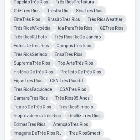
PapelitoTrês Rios
Três RiosPrefeitura
GRFTrês Rios
TrêsDo Rio
SesiTres Rios
EliteTrês Rios
BrasãoTrês Rios
Três RiosWeather
Três RiosWikipédia
Ida ParaTrês Rios
GETres Rios
Três RiosRJ Foto
Três Rios RioDe Janeiro
Fotos DeTrês Rios
CâmpusTrês Rios
Três RiosSeriado
EnsaTres Rios
SupremaTrês Rios
Top ArteTrês Rios
História DeTrês Rios
Prefeito DeTrês Rios
FirjanTres Rios
CSN Três RiosRJ
Tres RiosFaculdade
CSATres Rios
CamaraTres Rios
Três Rios85 Anos
Teatro DeTrês Rios
Tres RiosSimbolo
RioprevidênciaTrês Rios
RealliziTres Rios
EdmasTres Rios
AtençãoTres Rios
Imagens DeTrês Rios RJ
Tres RiosSmect