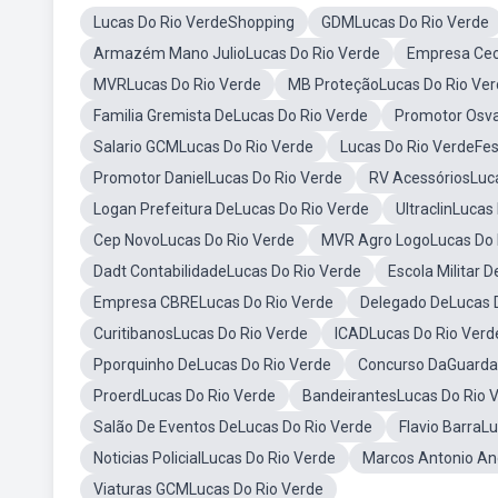
Lucas Do Rio VerdeShopping
GDMLucas Do Rio Verde
Armazém Mano JulioLucas Do Rio Verde
Empresa Cec
MVRLucas Do Rio Verde
MB ProteçãoLucas Do Rio Ver
Familia Gremista DeLucas Do Rio Verde
Promotor Osva
Salario GCMLucas Do Rio Verde
Lucas Do Rio VerdeFes
Promotor DanielLucas Do Rio Verde
RV AcessóriosLuc
Logan Prefeitura DeLucas Do Rio Verde
UltraclinLucas
Cep NovoLucas Do Rio Verde
MVR Agro LogoLucas Do 
Dadt ContabilidadeLucas Do Rio Verde
Escola Militar 
Empresa CBRELucas Do Rio Verde
Delegado DeLucas 
CuritibanosLucas Do Rio Verde
ICADLucas Do Rio Verd
Pporquinho DeLucas Do Rio Verde
Concurso DaGuarda 
ProerdLucas Do Rio Verde
BandeirantesLucas Do Rio 
Salão De Eventos DeLucas Do Rio Verde
Flavio BarraL
Noticias PolicialLucas Do Rio Verde
Marcos Antonio An
Viaturas GCMLucas Do Rio Verde