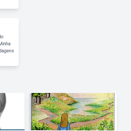
do
Minha
rdagens