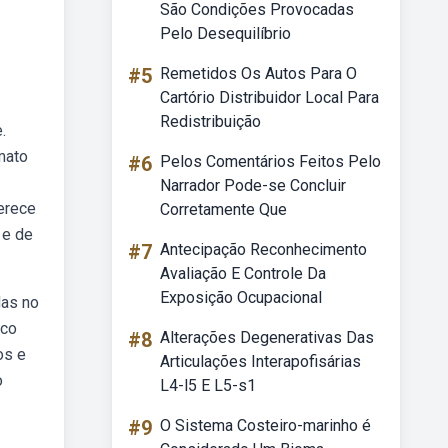
São Condições Provocadas
Pelo Desequilíbrio
#5
Remetidos Os Autos Para O
Cartório Distribuidor Local Para
Redistribuição
.
mato
#6
Pelos Comentários Feitos Pelo
Narrador Pode-se Concluir
erece
Corretamente Que
 e de
#7
Antecipação Reconhecimento
Avaliação E Controle Da
Exposição Ocupacional
das no
ico
#8
Alterações Degenerativas Das
os e
Articulações Interapofisárias
o
L4-l5 E L5-s1
#9
O Sistema Costeiro-marinho é