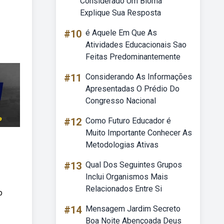
Considerado Um Bioma
Explique Sua Resposta
#10
é Aquele Em Que As
Atividades Educacionais Sao
Feitas Predominantemente
#11
Considerando As Informações
Apresentadas O Prédio Do
Congresso Nacional
#12
Como Futuro Educador é
Muito Importante Conhecer As
Metodologias Ativas
#13
Qual Dos Seguintes Grupos
Inclui Organismos Mais
Relacionados Entre Si
o
#14
Mensagem Jardim Secreto
Boa Noite Abençoada Deus