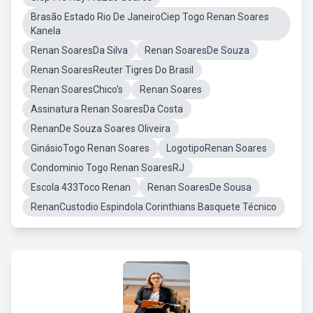
Brasão Estado Rio De JaneiroCiep Togo Renan Soares
Kanela
Renan SoaresDa Silva
Renan SoaresDe Souza
Renan SoaresReuter Tigres Do Brasil
Renan SoaresChico's
Renan Soares
Assinatura Renan SoaresDa Costa
RenanDe Souza Soares Oliveira
GinásioTogo Renan Soares
LogotipoRenan Soares
Condominio Togo Renan SoaresRJ
Escola 433Toco Renan
Renan SoaresDe Sousa
RenanCustodio Espindola Corinthians Basquete Técnico