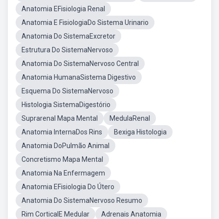
Anatomia EFisiologia Renal
Anatomia E FisiologiaDo Sistema Urinario
Anatomia Do SistemaExcretor
Estrutura Do SistemaNervoso
Anatomia Do SistemaNervoso Central
Anatomia HumanaSistema Digestivo
Esquema Do SistemaNervoso
Histologia SistemaDigestório
Suprarenal Mapa Mental
MedulaRenal
Anatomia InternaDos Rins
Bexiga Histologia
Anatomia DoPulmão Animal
Concretismo Mapa Mental
Anatomia Na Enfermagem
Anatomia EFisiologia Do Útero
Anatomia Do SistemaNervoso Resumo
Rim CorticalE Medular
Adrenais Anatomia