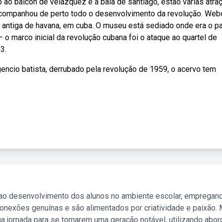
o balcón de velazquéz e à baía de santiago, estão várias atra
 Acompanhou de perto todo o desenvolvimento da revolução. Web
antiga de havana, em cuba. O museu está sediado onde era o pa
o marco inicial da revolução cubana foi o ataque ao quartel de
3.
gencio batista, derrubado pela revolução de 1959, o acervo tem
 ao desenvolvimento dos alunos no ambiente escolar, empregan
nexões genuínas e são alimentados por criatividade e paixão. 
a jornada para se tornarem uma geração notável, utilizando abo