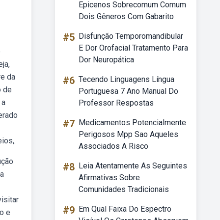
Epicenos Sobrecomum Comum
Dois Gêneros Com Gabarito
#5
Disfunção Temporomandibular
E Dor Orofacial Tratamento Para
o
Dor Neuropática
ja,
re da
#6
Tecendo Linguagens Língua
o de
Portuguesa 7 Ano Manual Do
 a
Professor Respostas
erado
#7
Medicamentos Potencialmente
Perigosos Mpp Sao Aqueles
ios,.
Associados A Risco
ução
#8
Leia Atentamente As Seguintes
la
Afirmativas Sobre
Comunidades Tradicionais
isitar
#9
Em Qual Faixa Do Espectro
o e