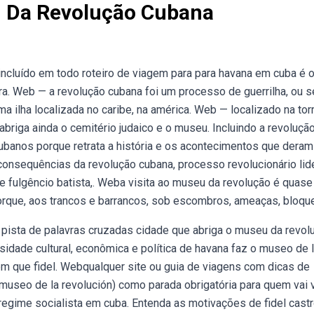
u Da Revolução Cubana
incluído em todo roteiro de viagem para para havana em cuba é 
a. Web — a revolução cubana foi um processo de guerrilha, ou se
 ilha localizada no caribe, na américa. Web — localizado na tor
o abriga ainda o cemitério judaico e o museu. Incluindo a revoluçã
banos porque retrata a história e os acontecimentos que deram
onsequências da revolução cubana, processo revolucionário lid
de fulgêncio batista,. Weba visita ao museu da revolução é quase
porque, aos trancos e barrancos, sob escombros, ameaças, bloque
 pista de palavras cruzadas cidade que abriga o museu da revol
sidade cultural, econômica e política de havana faz o museo de 
 em que fidel. Webqualquer site ou guia de viagens com dicas de
museo de la revolución) como parada obrigatória para quem vai v
regime socialista em cuba. Entenda as motivações de fidel castr