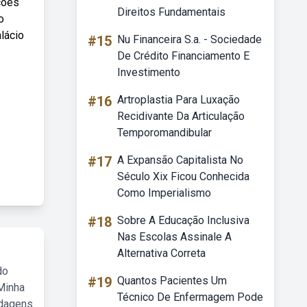
ções
Direitos Fundamentais
o
lácio
#15
Nu Financeira S.a. - Sociedade
De Crédito Financiamento E
Investimento
#16
Artroplastia Para Luxação
Recidivante Da Articulação
Temporomandibular
#17
A Expansão Capitalista No
Século Xix Ficou Conhecida
Como Imperialismo
#18
Sobre A Educação Inclusiva
Nas Escolas Assinale A
Alternativa Correta
do
#19
Quantos Pacientes Um
Minha
Técnico De Enfermagem Pode
rdagens