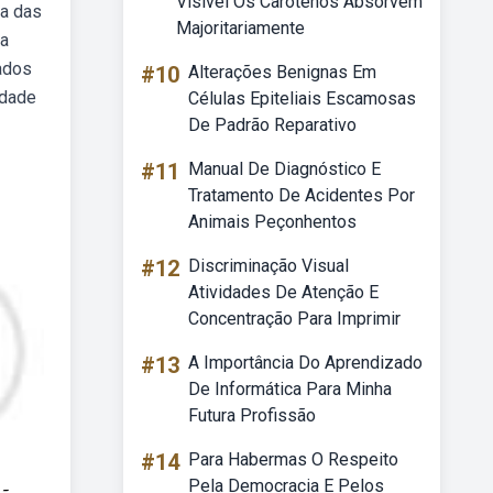
Visível Os Carotenos Absorvem
ra das
Majoritariamente
 a
zados
#10
Alterações Benignas Em
idade
Células Epiteliais Escamosas
De Padrão Reparativo
#11
Manual De Diagnóstico E
Tratamento De Acidentes Por
Animais Peçonhentos
#12
Discriminação Visual
Atividades De Atenção E
Concentração Para Imprimir
#13
A Importância Do Aprendizado
De Informática Para Minha
Futura Profissão
#14
Para Habermas O Respeito
Pela Democracia E Pelos