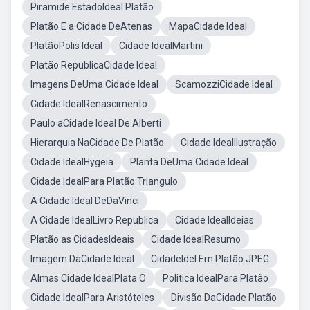
Piramide EstadoIdeal Platão
Platão E a Cidade DeAtenas
MapaCidade Ideal
PlatãoPolis Ideal
Cidade IdealMartini
Platão RepublicaCidade Ideal
Imagens DeUma Cidade Ideal
ScamozziCidade Ideal
Cidade IdealRenascimento
Paulo aCidade Ideal De Alberti
Hierarquia NaCidade De Platão
Cidade IdealIlustração
Cidade IdealHygeia
Planta DeUma Cidade Ideal
Cidade IdealPara Platão Triangulo
A Cidade Ideal DeDaVinci
A Cidade IdealLivro Republica
Cidade IdealIdeias
Platão as CidadesIdeais
Cidade IdealResumo
Imagem DaCidade Ideal
CidadeIdel Em Platão JPEG
Almas Cidade IdealPlata O
Politica IdealPara Platão
Cidade IdealPara Aristóteles
Divisão DaCidade Platão