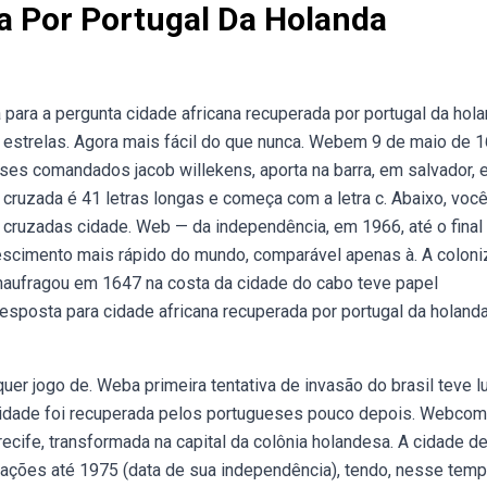
a Por Portugal Da Holanda
para a pergunta cidade africana recuperada por portugal da hola
as estrelas. Agora mais fácil do que nunca. Webem 9 de maio de 1
ses comandados jacob willekens, aporta na barra, em salvador, 
cruzada é 41 letras longas e começa com a letra c. Abaixo, voc
s cruzadas cidade. Web — da independência, em 1966, até o final
escimento mais rápido do mundo, comparável apenas à. A colon
naufragou em 1647 na costa da cidade do cabo teve papel
bresposta para cidade africana recuperada por portugal da holand
er jogo de. Weba primeira tentativa de invasão do brasil teve l
cidade foi recuperada pelos portugueses pouco depois. Webcom
ecife, transformada na capital da colônia holandesa. A cidade d
pações até 1975 (data de sua independência), tendo, nesse temp