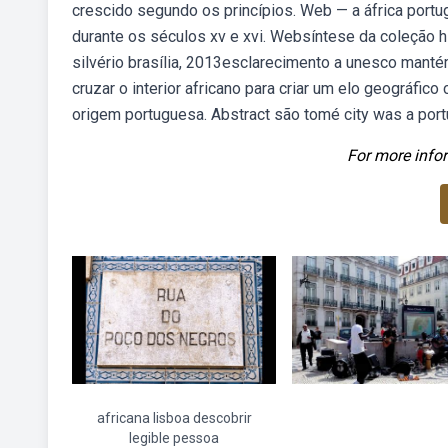
crescido segundo os princípios. Web — a áfrica portug
durante os séculos xv e xvi. Websíntese da coleção his
silvério brasília, 2013esclarecimento a unesco mant
cruzar o interior africano para criar um elo geográfic
origem portuguesa. Abstract são tomé city was a portu
For more infor
africana lisboa descobrir
legible pessoa