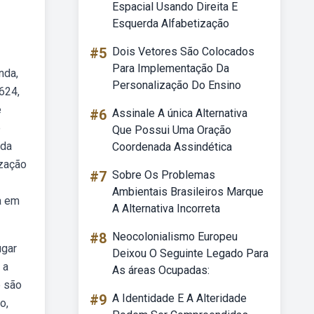
Espacial Usando Direita E
Esquerda Alfabetização
#5
Dois Vetores São Colocados
Para Implementação Da
nda,
Personalização Do Ensino
624,
e
#6
Assinale A única Alternativa
ê
Que Possui Uma Oração
 da
Coordenada Assindética
ização
#7
Sobre Os Problemas
Ambientais Brasileiros Marque
a em
A Alternativa Incorreta
#8
Neocolonialismo Europeu
ugar
Deixou O Seguinte Legado Para
 a
As áreas Ocupadas:
e são
#9
A Identidade E A Alteridade
o,