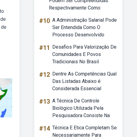
Podem Ser Compreendidas
Respectivamente Como:
to
 de
#10
A Administração Salarial Pode
s de
Ser Entendida Como O
Processo Desenvolvido
#11
Desafios Para Valorização De
Comunidades E Povos
Tradicionais No Brasil
#12
Dentre As Competências Qual
Das Listadas Abaixo é
Considerada Essencial
#13
A Técnica De Controle
Biológico Utilizada Pela
Pesquisadora Consiste Na
#14
Técnica E Etica Completam Se
Necessariamente Para