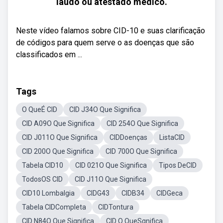
laudo ou atestado médico.
Neste vídeo falamos sobre CID-10 e suas clarificação
de códigos para quem serve o as doenças que são
classificados em ...
Tags
O QueÉ CID
CID J34O Que Significa
CID A09O Que Significa
CID 254O Que Significa
CID J011O Que Significa
CIDDoenças
ListaCID
CID 200O Que Significa
CID 700O Que Significa
Tabela CID10
CID 021O Que Significa
Tipos DeCID
TodosOS CID
CID J11O Que Significa
CID10 Lombalgia
CIDG43
CIDB34
CIDGeca
Tabela CIDCompleta
CIDTontura
CID N84O Que Significa
CID O QueSgnifica