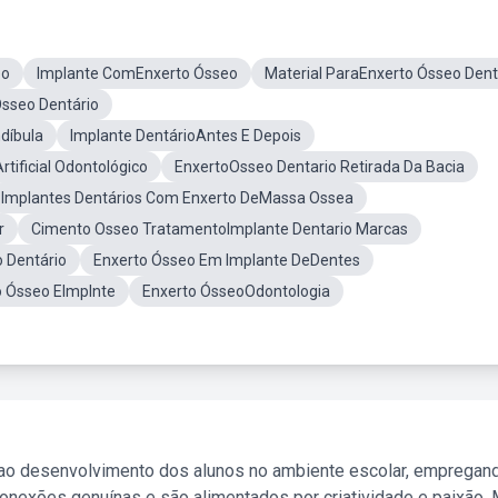
eo
Implante ComEnxerto Ósseo
Material ParaEnxerto Ósseo Dent
Ósseo Dentário
díbula
Implante DentárioAntes E Depois
tificial Odontológico
EnxertoOsseo Dentario Retirada Da Bacia
Implantes Dentários Com Enxerto DeMassa Ossea
r
Cimento Osseo TratamentoImplante Dentario Marcas
 Dentário
Enxerto Ósseo Em Implante DeDentes
 Ósseo EImplnte
Enxerto ÓsseoOdontologia
 ao desenvolvimento dos alunos no ambiente escolar, empregan
nexões genuínas e são alimentados por criatividade e paixão. 