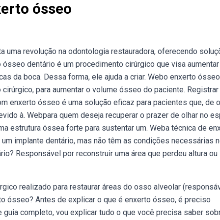
xerto ósseo
a uma revolução na odontologia restauradora, oferecendo solu
 ósseo dentário é um procedimento cirúrgico que visa aumentar
cas da boca. Dessa forma, ele ajuda a criar. Webo enxerto ósse
cirúrgico, para aumentar o volume ósseo do paciente. Registrar
om enxerto ósseo é uma solução eficaz para pacientes que, de o
devido à. Webpara quem deseja recuperar o prazer de olhar no e
a estrutura óssea forte para sustentar um. Weba técnica de en
r um implante dentário, mas não têm as condições necessárias 
io? Responsável por reconstruir uma área que perdeu altura ou
gico realizado para restaurar áreas do osso alveolar (responsá
o ósseo? Antes de explicar o que é enxerto ósseo, é preciso
 guia completo, vou explicar tudo o que você precisa saber sob