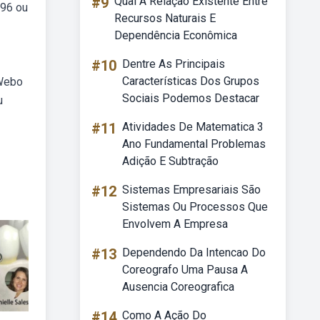
#9
Qual A Relação Existente Entre
z96 ou
Recursos Naturais E
Dependência Econômica
#10
Dentre As Principais
Características Dos Grupos
 Webo
Sociais Podemos Destacar
u
#11
Atividades De Matematica 3
Ano Fundamental Problemas
Adição E Subtração
#12
Sistemas Empresariais São
Sistemas Ou Processos Que
Envolvem A Empresa
#13
Dependendo Da Intencao Do
Coreografo Uma Pausa A
Ausencia Coreografica
#14
Como A Ação Do