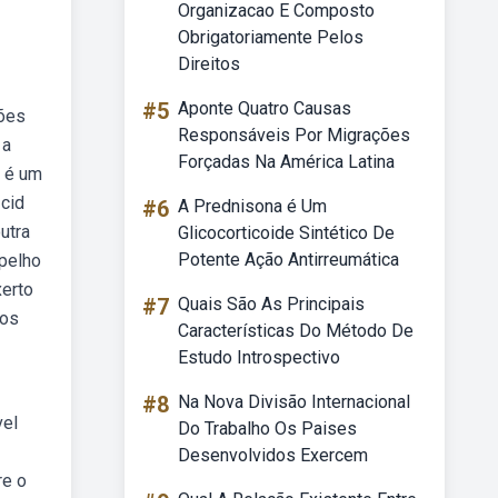
Organizacao E Composto
Obrigatoriamente Pelos
Direitos
#5
Aponte Quatro Causas
ções
Responsáveis Por Migrações
 a
Forçadas Na América Latina
o é um
 cid
#6
A Prednisona é Um
utra
Glicocorticoide Sintético De
Potente Ação Antirreumática
spelho
xerto
#7
Quais São As Principais
nos
Características Do Método De
Estudo Introspectivo
#8
Na Nova Divisão Internacional
vel
Do Trabalho Os Paises
Desenvolvidos Exercem
re o