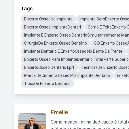
Tags
Enxerto ÓsseoNo Implante
Implante SemEnxerto Óss
Enxerto Ósseo ImplanteDentari
Como E FeitoEnxerto 
Implante E Enxerto Ósseo DentárioSimultaneamente Man
CirurgiaDe Enxerto Ósseo Dentário
CID Enxerto ÓsseoAr
Implante Dentario E EnxertoOsseo No Dente Da Frente
Enxerto Osseo Para ImplanteDentario Total Parte Superio
EnxertoOsseo Dentario Lprf
TécnicasDe Enxerto Ósseo
Marca DeCimento Osseo Pra Implante Dentario
Enxeto
TiposDe Enxerto Dentário
Emelie
Como mentor, minha dedicação é total
métodos pedagógicos que priorizam co