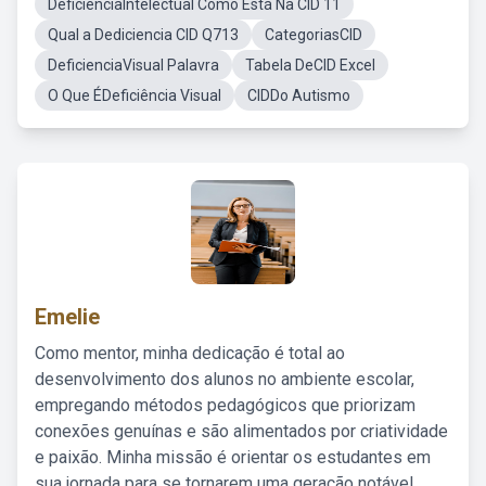
DeficienciaIntelectual Como Está Na CID 11
Qual a Dediciencia CID Q713
CategoriasCID
DeficienciaVisual Palavra
Tabela DeCID Excel
O Que ÉDeficiência Visual
CIDDo Autismo
Emelie
Como mentor, minha dedicação é total ao
desenvolvimento dos alunos no ambiente escolar,
empregando métodos pedagógicos que priorizam
conexões genuínas e são alimentados por criatividade
e paixão. Minha missão é orientar os estudantes em
sua jornada para se tornarem uma geração notável,