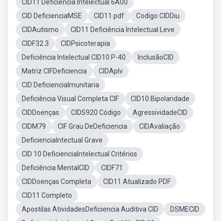
CID11 Deficiência Intelectual 6A00
CID DeficienciaMSE
CID11.pdf
Codigo CIDDiu
CIDAutismo
CID11 Deficiência Intelectual Leve
CIDF32.3
CIDPsicoterapia
Deficiência Intelectual CID10 P-40
InclusãoCID
Matriz CIFDeficiencia
CIDAplv
CID DeficienciaImunitaria
Deficiência Visual Completa CIF
CID10 Bipolaridade
CIDDoenças
CIDS920 Código
AgressividadeCID
CIDM79
CIF Grau DeDeficiencia
CIDAvaliação
DeficienciaIntectual Grave
CID 10 DeficienciaIntelectual Critérios
Deficiência MentalCID
CIDF71
CIDDoenças Completa
CID11 Atualizado PDF
CID11 Completo
Apostilas AtividadesDeficiencia Auditiva CID
DSMECID