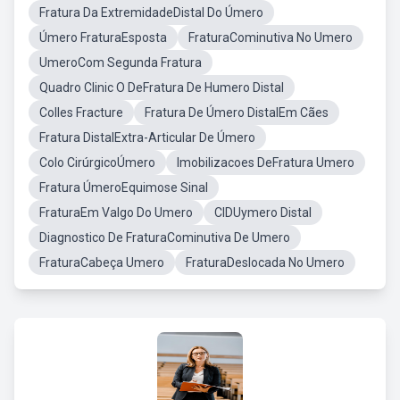
Fratura Da ExtremidadeDistal Do Úmero
Úmero FraturaEsposta
FraturaCominutiva No Umero
UmeroCom Segunda Fratura
Quadro Clinic O DeFratura De Humero Distal
Colles Fracture
Fratura De Úmero DistalEm Cães
Fratura DistalExtra-Articular De Úmero
Colo CirúrgicoÚmero
Imobilizacoes DeFratura Umero
Fratura ÚmeroEquimose Sinal
FraturaEm Valgo Do Umero
CIDUymero Distal
Diagnostico De FraturaCominutiva De Umero
FraturaCabeça Umero
FraturaDeslocada No Umero