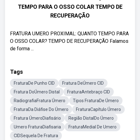
TEMPO PARA O OSSO COLAR TEMPO DE
RECUPERAÇÃO
FRATURA UMERO PROXIMAL: QUANTO TEMPO PARA
O OSSO COLAR? TEMPO DE RECUPERAÇÃO Falamos
de forma ...
Tags
FraturaDe Punho CID
Fratura DeÚmero CID
Fratura DoÚmero Distal
FraturaAntebraço CID
RadiografiaFratura Úmero
Tipos FraturaDe Úmero
FraturaDa Diáfise Do Úmero
FraturaCapítulo Úmero
Fratura ÚmeroDiafisário
Região DistalDo Úmero
Umero FraturaDiafisaria
FraturaMedial De Umero
CIDSequela De Fratura