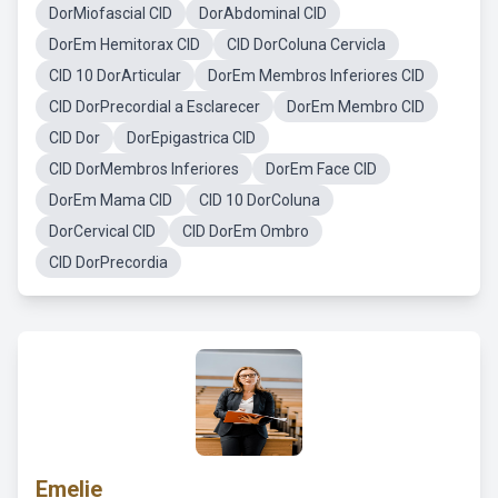
DorMiofascial CID
DorAbdominal CID
DorEm Hemitorax CID
CID DorColuna Cervicla
CID 10 DorArticular
DorEm Membros Inferiores CID
CID DorPrecordial a Esclarecer
DorEm Membro CID
CID Dor
DorEpigastrica CID
CID DorMembros Inferiores
DorEm Face CID
DorEm Mama CID
CID 10 DorColuna
DorCervical CID
CID DorEm Ombro
CID DorPrecordia
Emelie