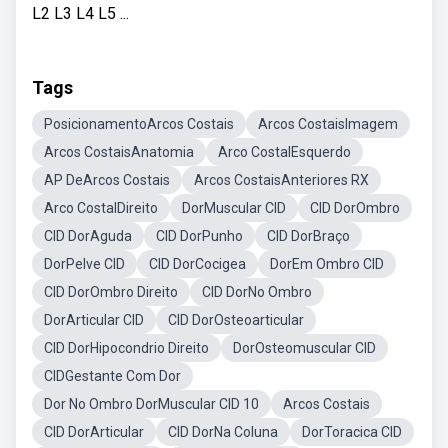
L2 L3 L4 L5 ...
Tags
PosicionamentoArcos Costais
Arcos CostaisImagem
Arcos CostaisAnatomia
Arco CostalEsquerdo
AP DeArcos Costais
Arcos CostaisAnteriores RX
Arco CostalDireito
DorMuscular CID
CID DorOmbro
CID DorAguda
CID DorPunho
CID DorBraço
DorPelve CID
CID DorCocigea
DorEm Ombro CID
CID DorOmbro Direito
CID DorNo Ombro
DorArticular CID
CID DorOsteoarticular
CID DorHipocondrio Direito
DorOsteomuscular CID
CIDGestante Com Dor
Dor No Ombro DorMuscular CID 10
Arcos Costais
CID DorArticular
CID DorNa Coluna
DorToracica CID