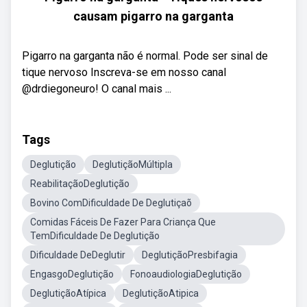
causam pigarro na garganta
Pigarro na garganta não é normal. Pode ser sinal de
tique nervoso Inscreva-se em nosso canal
@drdiegoneuro! O canal mais ...
Tags
Deglutição
DeglutiçãoMúltipla
ReabilitaçãoDeglutição
Bovino ComDificuldade De Deglutiçaõ
Comidas Fáceis De Fazer Para Criança Que
TemDificuldade De Deglutição
Dificuldade DeDeglutir
DeglutiçãoPresbifagia
EngasgoDeglutição
FonoaudiologiaDeglutição
DeglutiçãoAtípica
DeglutiçãoAtipica