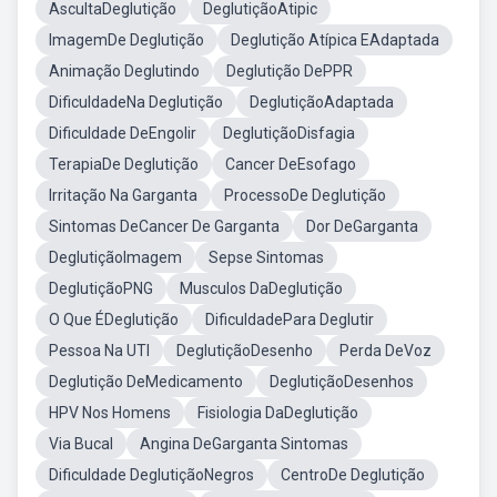
AscultaDeglutição
DeglutiçãoAtipic
ImagemDe Deglutição
Deglutição Atípica EAdaptada
Animação Deglutindo
Deglutição DePPR
DificuldadeNa Deglutição
DeglutiçãoAdaptada
Dificuldade DeEngolir
DeglutiçãoDisfagia
TerapiaDe Deglutição
Cancer DeEsofago
Irritação Na Garganta
ProcessoDe Deglutição
Sintomas DeCancer De Garganta
Dor DeGarganta
DeglutiçãoImagem
Sepse Sintomas
DeglutiçãoPNG
Musculos DaDeglutição
O Que ÉDeglutição
DificuldadePara Deglutir
Pessoa Na UTI
DeglutiçãoDesenho
Perda DeVoz
Deglutição DeMedicamento
DeglutiçãoDesenhos
HPV Nos Homens
Fisiologia DaDeglutição
Via Bucal
Angina DeGarganta Sintomas
Dificuldade DeglutiçãoNegros
CentroDe Deglutição