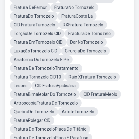
Fratura DeFemur
FraturaNo Tornozelo
FraturaDo Tornozelo
FraturaCoste La
CID FraturaTurnozelo
RXFratura Tornozelo
TorçãoDe Tornozelo CID
FracturaDe Tornozelo
Fratura EmTornozelo CID
Dor NoTornozelo
LuxaçãoTornozelo CID
CirurgiaDe Tornozelo
Anatomia DoTornozelo E Pé
Fratura De TornozeloTratamento
Fratura Tornozelo CID10
Raio XFratura Tornozelo
Lesoes
CID FraturaEpidisária
FraturaBimaleolar Do Tornozelo
CID FraturaMeolo
ArtroscopiaFratura De Tornozelo
QuebraDe Tornozelo
ArtriteTornozelo
FraturaPolegar CID
Fratura De TornozeloPlaca De Titãnio
Fratura De TornozeloPlaca E Parafuso