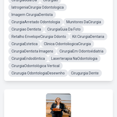
CirurgiaGuia Da
Cirurgião
IatrogeniaCirurgia Odontologica
Imagem CirurgiaDentista
CirurgiaArretado Odontologia
Munitores DaCirurgia
Cirurgiao Dentista
CirurgiaGuia Da Foto
Retalho EnvelopeCirurgia Odonto
Kit CirurgiaDentaria
CirurgiaEstetica
Clinica OdontoliogicaCirurgia
CirurgiaDentista Imagens
CirurgiaEm Odontoédiatria
CirurgiaEndodôntica
Laserterapia NaOdontologia
CirurgiaOdontológica Vertical
Cirurugia OdontologiaDesewnho
Cirugurgia Dente