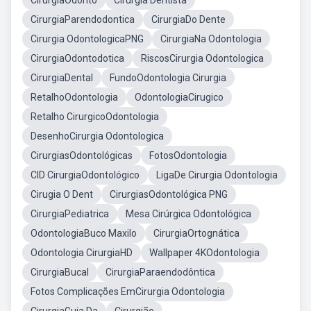
CirurgiaOdonto
Cirurgiã Dentista
CirurgiaParendodontica
CirurgiaDo Dente
Cirurgia OdontologicaPNG
CirurgiaNa Odontologia
CirurgiaOdontodotica
RiscosCirurgia Odontologica
CirurgiaDental
FundoOdontologia Cirurgia
RetalhoOdontologia
OdontologiaCirugico
Retalho CirurgicoOdontologia
DesenhoCirurgia Odontologica
CirurgiasOdontológicas
FotosOdontologia
CID CirurgiaOdontológico
LigaDe Cirurgia Odontologia
Cirugia O Dent
CirurgiasOdontológica PNG
CirurgiaPediatrica
Mesa Cirúrgica Odontológica
OdontologiaBuco Maxilo
CirurgiaOrtognática
Odontologia CirurgiaHD
Wallpaper 4KOdontologia
CirurgiaBucal
CirurgiaParaendodôntica
Fotos Complicações EmCirurgia Odontologia