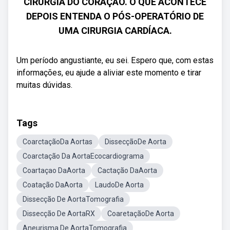
CIRURGIA DO CORAÇÃO. O QUE ACONTECE
DEPOIS ENTENDA O PÓS-OPERATÓRIO DE
UMA CIRURGIA CARDÍACA.
Um período angustiante, eu sei. Espero que, com estas
informações, eu ajude a aliviar este momento e tirar
muitas dúvidas.
Tags
CoarctaçãoDa Aortas
DissecçãoDe Aorta
Coarctação Da AortaEcocardiograma
Coartaçao DaAorta
Cactação DaAorta
Coatação DaAorta
LaudoDe Aorta
Dissecção De AortaTomografia
Dissecção De AortaRX
CoaretaçãoDe Aorta
Aneurisma De AortaTomografia