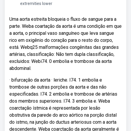
extremities lower
Uma aorta estreita bloqueia o fluxo de sangue para a
parte. Weba coartação da aorta é uma condição em que
a aorta, o principal vaso sanguíneo que leva sangue
rico em oxigênio do coração para o resto do corpo,
está. Webq25 malformações congênitas das grandes
artérias, classificação: Não tem dupla classificação,
excluidos: Webi74. 0 embolia e trombose da aorta
abdominal.
· bifurcação da aorta · leriche. I74. 1 embolia e
trombose de outras porções da aorta e das não
especificadas. I74. 2 embolia e trombose de artérias
dos membros superiores. I74. 3 embolia e. Weba
coarctação ístmica é representada por lesão
obstrutiva da parede do arco aórtico na porção distal
do istmo, na junção do ductus arteriosus com a aorta
descendente. Weba coarctação da aorta geralmente é