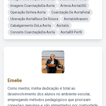
Imagens CoarctaçãoDa Aorta
Arteria AortaUSG
Operação DeVeia Aorta
Coarctação De AortaFetal
Ulceração AortaRisco De Rotura
AortaUsltrasom
Cabalgamiento DeLa Aorta
AortaUs
Conceito CoarctaçãoDa Aorta
AortaRX Perfil
Emelie
Como mentor, minha dedicação é total ao
desenvolvimento dos alunos no ambiente escolar,
empregando métodos pedagógicos que priorizam
conexões genuínas e são alimentados por criatividade