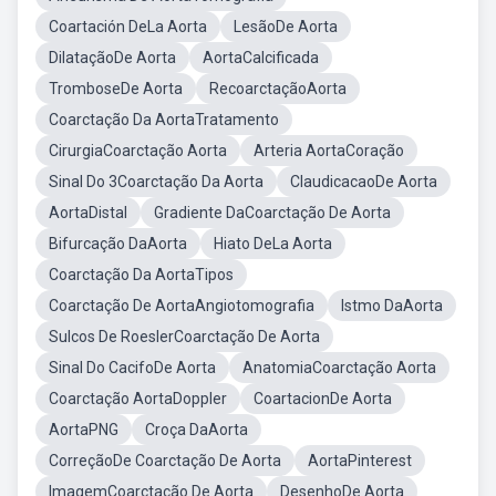
Coartación DeLa Aorta
LesãoDe Aorta
DilataçãoDe Aorta
AortaCalcificada
TromboseDe Aorta
RecoarctaçãoAorta
Coarctação Da AortaTratamento
CirurgiaCoarctação Aorta
Arteria AortaCoração
Sinal Do 3Coarctação Da Aorta
ClaudicacaoDe Aorta
AortaDistal
Gradiente DaCoarctação De Aorta
Bifurcação DaAorta
Hiato DeLa Aorta
Coarctação Da AortaTipos
Coarctação De AortaAngiotomografia
Istmo DaAorta
Sulcos De RoeslerCoarctação De Aorta
Sinal Do CacifoDe Aorta
AnatomiaCoarctação Aorta
Coarctação AortaDoppler
CoartacionDe Aorta
AortaPNG
Croça DaAorta
CorreçãoDe Coarctação De Aorta
AortaPinterest
ImagemCoarctação De Aorta
DesenhoDe Aorta