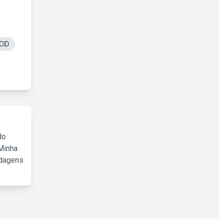
CID
do
Minha
rdagens