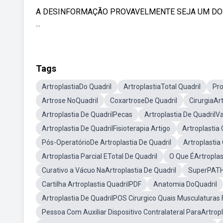
A DESINFORMAÇÃO PROVAVELMENTE SEJA UM DOS
...
Tags
ArtroplastiaDo Quadril
ArtroplastiaTotal Quadril
Pro
Artrose NoQuadril
CoxartroseDe Quadril
CirurgiaAr
Artroplastia De QuadrilPecas
Artroplastia De QuadrilVa
Artroplastia De QuadrilFisioterapia Artigo
Artroplastia
Pós-OperatórioDe Artroplastia De Quadril
Artroplastia
Artroplastia Parcial ETotal De Quadril
O Que ÉArtroplas
Curativo a Vácuo NaArtroplastia De Quadril
SuperPATH 
Cartilha Artroplastia QuadrilPDF
Anatomia DoQuadril
Artroplastia De QuadrilPOS Cirurgico Quais Musculaturas 
Pessoa Com Auxiliar Dispositivo Contralateral ParaArtropl