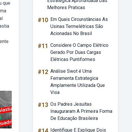
Estrategica Aprofundada Das
ou que
Melhores Praticas
 uma
al
#10
Em Quais Circunstâncias As
astia
Usinas Termelétricas São
Acionadas No Brasil
nente
#11
Considere O Campo Elétrico
Gerado Por Duas Cargas
Elétricas Puntiformes
#12
Análise Swot é Uma
Ferramenta Estrategica
Amplamente Utilizada Que
Visa
#13
Os Padres Jesuítas
Inauguraram A Primeira Forma
De Educação Brasileira
#14
Identifique E Explique Dois