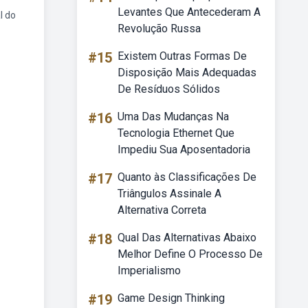
Levantes Que Antecederam A
l do
Revolução Russa
#15
Existem Outras Formas De
Disposição Mais Adequadas
De Resíduos Sólidos
#16
Uma Das Mudanças Na
Tecnologia Ethernet Que
Impediu Sua Aposentadoria
#17
Quanto às Classificações De
Triângulos Assinale A
Alternativa Correta
#18
Qual Das Alternativas Abaixo
Melhor Define O Processo De
Imperialismo
#19
Game Design Thinking