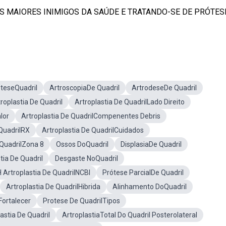
 MAIORES INIMIGOS DA SAÚDE E TRATANDO-SE DE PRÓTES
teseQuadril
ArtroscopiaDe Quadril
ArtrodeseDe Quadril
troplastia De Quadril
Artroplastia De QuadrilLado Direito
lor
Artroplastia De QuadrilCompenentes Debris
 QuadrilRX
Artroplastia De QuadrilCuidados
 QuadrilZona 8
Ossos DoQuadril
DisplasiaDe Quadril
tia De Quadril
Desgaste NoQuadril
Artroplastia De QuadrilNCBI
Prótese ParcialDe Quadril
Artroplastia De QuadrilHibrida
Alinhamento DoQuadril
Fortalecer
Protese De QuadrilTipos
astia De Quadril
ArtroplastiaTotal Do Quadril Posterolateral