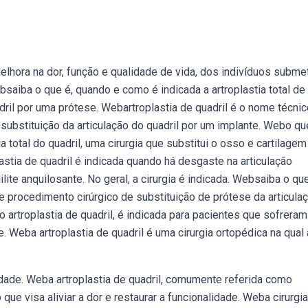
 melhora na dor, função e qualidade de vida, dos indivíduos subme
saiba o que é, quando e como é indicada a artroplastia total de
uadril por uma prótese. Webartroplastia de quadril é o nome técni
a substituição da articulação do quadril por um implante. Webo qu
a total do quadril, uma cirurgia que substitui o osso e cartilagem
stia de quadril é indicada quando há desgaste na articulação
lite anquilosante. No geral, a cirurgia é indicada. Websaiba o que
 procedimento cirúrgico de substituição de prótese da articula
 artroplastia de quadril, é indicada para pacientes que sofrera
. Weba artroplastia de quadril é uma cirurgia ortopédica na qual 
idade. Weba artroplastia de quadril, comumente referida como
que visa aliviar a dor e restaurar a funcionalidade. Weba cirurgi