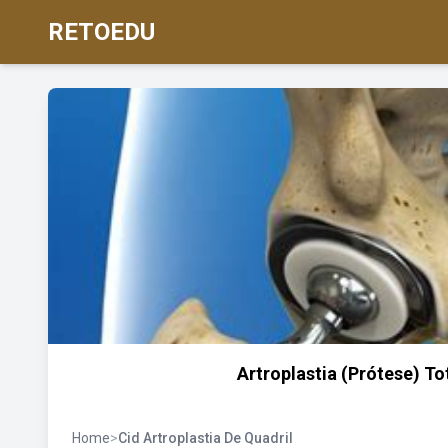
RETOEDU
Artroplastia (Prótese) To
Home
>
Cid Artroplastia De Quadril