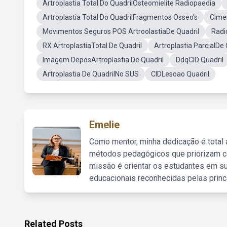
Artroplastia Total Do QuadrilOsteomielite Radiopaedia
Artroplastia Total Do QuadrilFragmentos Osseo's
Cimen
Movimentos Seguros POS ArtroolastiaDe Quadril
Radi
RX ArtroplastiaTotal De Quadril
Artroplastia ParcialDe 
Imagem DeposArtroplastia De Quadril
DdqCID Quadril
Artroplastia De QuadrilNo SUS
CIDLesoao Quadril
Emelie
Como mentor, minha dedicação é total
métodos pedagógicos que priorizam co
missão é orientar os estudantes em su
educacionais reconhecidas pelas princ
Related Posts