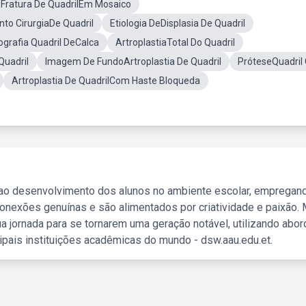
Fratura De QuadrilEm Mosaico
to CirurgiaDe Quadril
Etiologia DeDisplasia De Quadril
ografia Quadril DeCalca
ArtroplastiaTotal Do Quadril
Quadril
Imagem De FundoArtroplastia De Quadril
PróteseQuadril 
Artroplastia De QuadrilCom Haste Bloqueda
 ao desenvolvimento dos alunos no ambiente escolar, empregan
nexões genuínas e são alimentados por criatividade e paixão. 
a jornada para se tornarem uma geração notável, utilizando abo
ipais instituições acadêmicas do mundo - dsw.aau.edu.et.