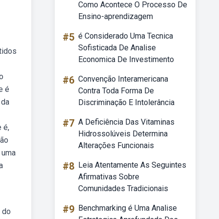
Como Acontece O Processo De
Ensino-aprendizagem
#5
é Considerado Uma Tecnica
Sofisticada De Analise
tidos
Economica De Investimento
co
#6
Convenção Interamericana
e é
Contra Toda Forma De
 da
Discriminação E Intolerância
#7
A Deficiência Das Vitaminas
 é,
Hidrossolúveis Determina
ção
Alterações Funcionais
m uma
#8
Leia Atentamente As Seguintes
a
Afirmativas Sobre
Comunidades Tradicionais
#9
Benchmarking é Uma Analise
a do