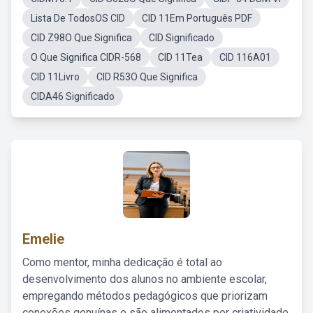
Lista De TodosOS CID
CID 11Em Português PDF
CID Z98O Que Significa
CID Significado
O Que Significa CIDR-568
CID 11Tea
CID 116A01
CID 11Livro
CID R53O Que Significa
CIDA46 Significado
Emelie
Como mentor, minha dedicação é total ao
desenvolvimento dos alunos no ambiente escolar,
empregando métodos pedagógicos que priorizam
conexões genuínas e são alimentados por criatividade