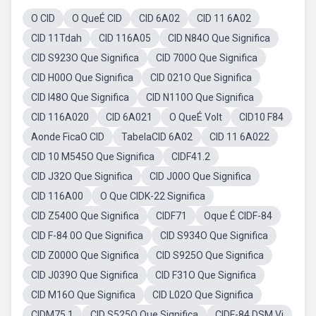
O CID
O QueÉ CID
CID 6A02
CID 11 6A02
CID 11Tdah
CID 116A05
CID N84O Que Significa
CID S923O Que Significa
CID 700O Que Significa
CID H00O Que Significa
CID 021O Que Significa
CID I48O Que Significa
CID N110O Que Significa
CID 116A020
CID 6A021
O QueÉ Volt
CID10 F84
Aonde FicaO CID
TabelaCID 6A02
CID 11 6A022
CID 10 M545O Que Significa
CIDF41.2
CID J32O Que Significa
CID J00O Que Significa
CID 116A00
O Que CIDK-22 Significa
CID Z540O Que Significa
CIDF71
Oque É CIDF-84
CID F-84 0O Que Significa
CID S934O Que Significa
CID Z000O Que Significa
CID S925O Que Significa
CID J039O Que Significa
CID F31O Que Significa
CID M16O Que Significa
CID L02O Que Significa
CIDM75.1
CID S525O Que Significa
CIDF-84 DSM Vi