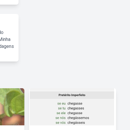
do
Minha
rdagens