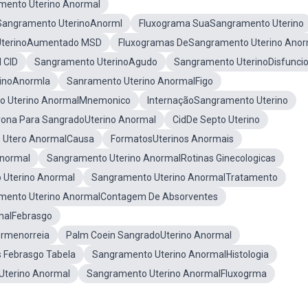
mento Uterino Anormal
Sangramento UterinoAnorml
Fluxograma SuaSangramento Uterino
UterinoAumentado MSD
Fluxogramas DeSangramento Uterino Anor
 CID
Sangramento UterinoAgudo
Sangramento UterinoDisfuncio
inoAnormla
Sanramento Uterino AnormalFigo
o Uterino AnormalMnemonico
InternaçãoSangramento Uterino
rona Para SangradoUterino Anormal
CidDe Septo Uterino
 Utero AnormalCausa
FormatosUterinos Anormais
Anormal
Sangramento Uterino AnormalRotinas Ginecologicas
Uterino Anormal
Sangramento Uterino AnormalTratamento
mento Uterino AnormalContagem De Absorventes
malFebrasgo
rmenorreia
Palm Coein SangradoUterino Anormal
 Febrasgo Tabela
Sangramento Uterino AnormalHistologia
terino Anormal
Sangramento Uterino AnormalFluxogrma