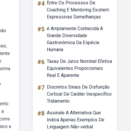
#4
Entre Os Processos De
Coaching E Mentoring Existem
Expressivas Semelhanças
#5
é Amplamente Conhecida A
não
Grande Diversidade
Gastronômica Da Espécie
sas,
Humana
tente
o
#6
Taxas De Juros Nominal Efetiva
Equivalentes Proporcionais
forma
Real E Aparente
o
#7
Discretos Sinais De Disfunção
Cortical De Caráter Inespecífico
Tratamento
ento
 a
#8
Assinale A Alternativa Que
corre
Indica Apenas Exemplos De
tero e
Linguagem Não-verbal