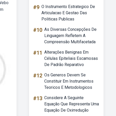
 Webo
#9
O Instrumento Estrategico De
om
Articulacao E Gestao Das
Politicas Publicas
#10
As Diversas Concepções De
Linguagem Refletem A
Compreensão Multifacetada
#11
Alterações Benignas Em
Células Epiteliais Escamosas
De Padrão Reparativo
#12
Os Generos Devem Se
Constituir Em Instrumentos
Teoricos E Metodologicos
#13
Considere A Seguinte
Equação Que Representa Uma
Equação De Oxirredução