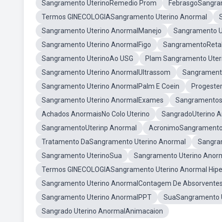
Sangramento UterinoRemedio Prom
FebrasgoSangra
Termos GINECOLOGIASangramento Uterino Anormal
Sangramento Uterino AnormalManejo
Sangramento 
Sangramento Uterino AnormalFigo
SangramentoRetal
Sangramento UterinoAo USG
Plam Sangramento Uter
Sangramento Uterino AnormalUltrassom
Sangrament
Sangramento Uterino AnormalPalm E Coein
Progeste
Sangramento Uterino AnormalExames
Sangramentos
Achados AnormaisNo Colo Uterino
SangradoUterino 
SangramentoUterinp Anormal
AcronimoSangramento 
Tratamento DaSangramento Uterino Anormal
Sangra
Sangramento UterinoSua
Sangramento Uterino Anor
Termos GINECOLOGIASangramento Uterino Anormal Hipe
Sangramento Uterino AnormalContagem De Absorventes
Sangramento Uterino AnormalPPT
SuaSangramento U
Sangrado Uterino AnormalAnimacaion