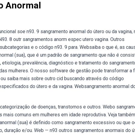
no Anormal
uncional soe n93. 9 sangramento anormal do útero ou da vagina, 
N93. 8 outr sangramentos anorm espec utero vagina. Outros
subcategorias e o código n93. 9 para. Websaiba o que é, as cau
normal (sua), que é um padrão de sangramento que não é consis
 etiologia, prevalência, diagnóstico e tratamento do sangrament
% das mulheres. O nosso software de gestão pode transformar a 
 ou saiba mais sobre outro cid buscando através do código
 especificados do útero e da vagina. Websangramento anormal d
e categorização de doenças, transtornos e outros. Webo sangram
cas mais comuns em mulheres em idade reprodutiva. Veja também
 anormal (sua) é definido como sangramento excessivo ou que o
alo, duração e/ou. Web — n93 outros sangramentos anormais do ú