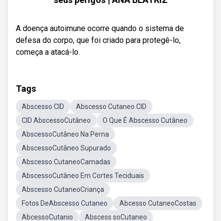
A doença autoimune ocorre quando o sistema de
defesa do corpo, que foi criado para protegê-lo,
começa a atacá-lo.
Tags
Abscesso CID
Abscesso Cutaneo CID
CID AbscessoCutâneo
O Que É Abscesso Cutâneo
AbscessoCutâneo Na Perna
AbscessoCutâneo Supurado
Abscesso CutaneoCamadas
AbscessoCutâneo Em Cortes Teciduais
Abscesso CutaneoCriança
Fotos DeAbscesso Cutaneo
Abcesso CutaneoCostas
AbcessoCutanio
Abscess soCutaneo