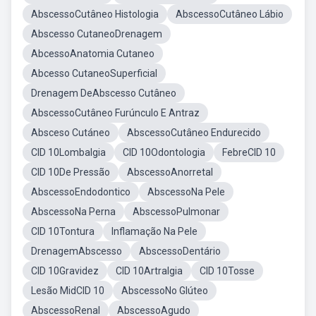
AbscessoCutâneo Histologia
AbscessoCutâneo Lábio
Abscesso CutaneoDrenagem
AbcessoAnatomia Cutaneo
Abcesso CutaneoSuperficial
Drenagem DeAbscesso Cutâneo
AbscessoCutâneo Furúnculo E Antraz
Absceso Cutáneo
AbscessoCutâneo Endurecido
CID 10Lombalgia
CID 10Odontologia
FebreCID 10
CID 10De Pressão
AbscessoAnorretal
AbscessoEndodontico
AbscessoNa Pele
AbscessoNa Perna
AbscessoPulmonar
CID 10Tontura
Inflamação Na Pele
DrenagemAbscesso
AbscessoDentário
CID 10Gravidez
CID 10Artralgia
CID 10Tosse
Lesão MidCID 10
AbscessoNo Glúteo
AbscessoRenal
AbscessoAgudo