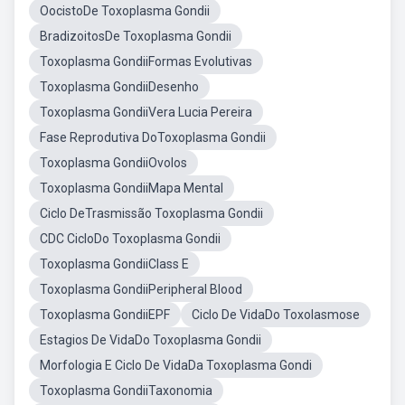
OocistoDe Toxoplasma Gondii
BradizoitosDe Toxoplasma Gondii
Toxoplasma GondiiFormas Evolutivas
Toxoplasma GondiiDesenho
Toxoplasma GondiiVera Lucia Pereira
Fase Reprodutiva DoToxoplasma Gondii
Toxoplasma GondiiOvolos
Toxoplasma GondiiMapa Mental
Ciclo DeTrasmissão Toxoplasma Gondii
CDC CicloDo Toxoplasma Gondii
Toxoplasma GondiiClass E
Toxoplasma GondiiPeripheral Blood
Toxoplasma GondiiEPF
Ciclo De VidaDo Toxolasmose
Estagios De VidaDo Toxoplasma Gondii
Morfologia E Ciclo De VidaDa Toxoplasma Gondi
Toxoplasma GondiiTaxonomia