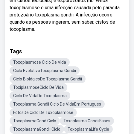
em cistos teciduais) e esporozoítos (no. Weba
toxoplasmose é uma infecção causada pelo parasita
protozoário toxoplasma gondii. A infecção ocorre
quando as pessoas ingerem, sem saber, cistos de
toxoplasma.
Tags
Toxoplasmose Ciclo De Vida
Ciclo EvolutivoToxoplasma Gondii
Ciclo BiológicoDe Toxoplasma Gondii
ToxiplasmoseCiclo De Vida
Ciclo De VidaDo Toxoplasma
Toxoplasma Gondii Ciclo De VidaEm Portugues
FotosDe Ciclo De Toxoplasmose
ToxoplasmaGond Ciclo
Toxoplasma GondiiFases
ToxoplaasmaGondii Ciclo
ToxoplasmaLife Cycle