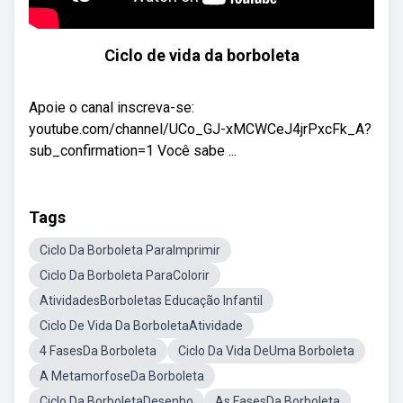
Ciclo de vida da borboleta
Apoie o canal inscreva-se:
youtube.com/channel/UCo_GJ-xMCWCeJ4jrPxcFk_A?
sub_confirmation=1 Você sabe ...
Tags
Ciclo Da Borboleta ParaImprimir
Ciclo Da Borboleta ParaColorir
AtividadesBorboletas Educação Infantil
Ciclo De Vida Da BorboletaAtividade
4 FasesDa Borboleta
Ciclo Da Vida DeUma Borboleta
A MetamorfoseDa Borboleta
Ciclo Da BorboletaDesenho
As FasesDa Borboleta