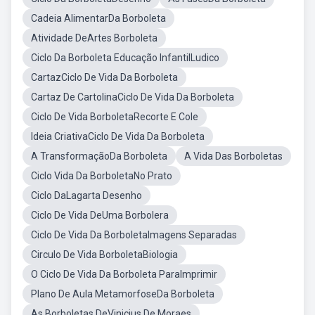
Cadeia AlimentarDa Borboleta
Atividade DeArtes Borboleta
Ciclo Da Borboleta Educação InfantilLudico
CartazCiclo De Vida Da Borboleta
Cartaz De CartolinaCiclo De Vida Da Borboleta
Ciclo De Vida BorboletaRecorte E Cole
Ideia CriativaCiclo De Vida Da Borboleta
A TransformaçãoDa Borboleta
A Vida Das Borboletas
Ciclo Vida Da BorboletaNo Prato
Ciclo DaLagarta Desenho
Ciclo De Vida DeUma Borbolera
Ciclo De Vida Da BorboletaImagens Separadas
Circulo De Vida BorboletaBiologia
O Ciclo De Vida Da Borboleta ParaImprimir
Plano De Aula MetamorfoseDa Borboleta
As Borboletas DeVinicius De Moraes