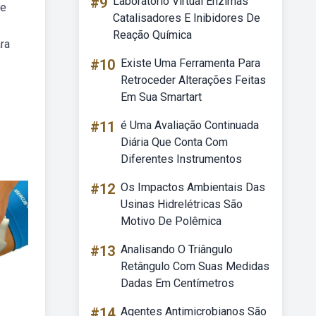
#9
Laboratório Virtual Enzimas
de
Catalisadores E Inibidores De
Reação Química
ra
#10
Existe Uma Ferramenta Para
Retroceder Alterações Feitas
Em Sua Smartart
#11
é Uma Avaliação Continuada
Diária Que Conta Com
Diferentes Instrumentos
#12
Os Impactos Ambientais Das
Usinas Hidrelétricas São
Motivo De Polêmica
#13
Analisando O Triângulo
Retângulo Com Suas Medidas
Dadas Em Centímetros
#14
Agentes Antimicrobianos São