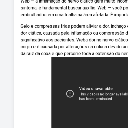
Web — a inflamação do nervo ciático gera muito incômo
sintoma, é fundamental buscar auxílio. Web — você p
embrulhados em uma toalha na área afetada. É importan
Gelo e compressas frias podem aliviar a dor, inchaço
dor ciática, causada pela inflamação ou compressão 
significativo aos pacientes. Weba dor no nervo ciátic
corpo e é causada por alterações na coluna devido ao
da raiz da coxa e que percorre toda a extensão do n