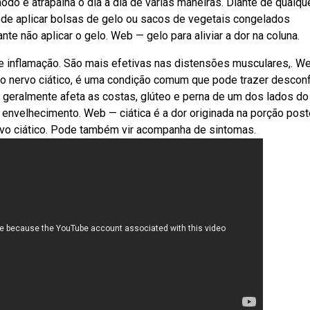
do e atrapalha o dia a dia de várias maneiras. Diante de qualqu
ode aplicar bolsas de gelo ou sacos de vegetais congelados
te não aplicar o gelo. Web — gelo para aliviar a dor na coluna.
 e inflamação. São mais efetivas nas distensões musculares,. W
do nervo ciático, é uma condição comum que pode trazer descon
o geralmente afeta as costas, glúteo e perna de um dos lados do
 envelhecimento. Web — ciática é a dor originada na porção post
ervo ciático. Pode também vir acompanha de sintomas.