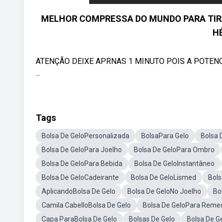
MELHOR COMPRESSA DO MUNDO PARA TIRA
HÉ
ATENÇÃO DEIXE APRNAS 1 MINUTO POIS A POTEN
...
Tags
Bolsa De GeloPersonalizada
BolsaPara Gelo
Bolsa 
Bolsa De GeloPara Joelho
Bolsa De GeloPara Ombro
Bolsa De GeloPara Bebida
Bolsa De GeloInstantâneo
Bolsa De GeloCadeirante
Bolsa De GeloLismed
Bols
AplicandoBolsa De Gelo
Bolsa De GeloNo Joelho
Bol
Camila CabelloBolsa De Gelo
Bolsa De GeloPara Reme
Capa ParaBolsa De Gelo
Bolsas De Gelo
Bolsa De G