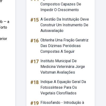
er
Compostos Capazes De
Impedir O Crescimento
#15
A Gestão Da Instituição Deve
eb — a
Construir Um Instrumento De
forto
Autoavaliação
erior
#16
Obtenha Uma Fração Geratriz
Das Dízimas Periódicas
Compostas A Seguir
#17
Instituto Municipal De
Medicina Veterinária Jorge
Vaitsman Avaliações
#18
Indique A Equação Geral Da
Fotossíntese Para Os
Vegetais Clorofilados
#19
Filosofando - Introdução à