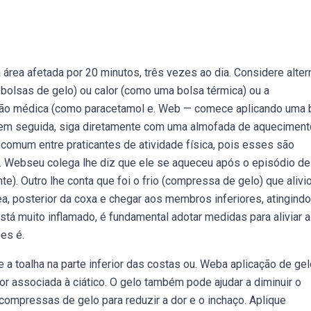
área afetada por 20 minutos, três vezes ao dia. Considere alter
bolsas de gelo) ou calor (como uma bolsa térmica) ou a
ção médica (como paracetamol e. Web — comece aplicando uma 
e, em seguida, siga diretamente com uma almofada de aqueciment
comum entre praticantes de atividade física, pois esses são
s. Webseu colega lhe diz que ele se aqueceu após o episódio de
. Outro lhe conta que foi o frio (compressa de gelo) que alivio
a, posterior da coxa e chegar aos membros inferiores, atingindo
tá muito inflamado, é fundamental adotar medidas para aliviar a
es é.
a toalha na parte inferior das costas ou. Weba aplicação de gel
dor associada à ciático. O gelo também pode ajudar a diminuir o
ompressas de gelo para reduzir a dor e o inchaço. Aplique