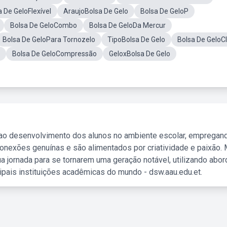
a De GeloFlexível
AraujoBolsa De Gelo
Bolsa De GeloP
Bolsa De GeloCombo
Bolsa De GeloDa Mercur
Bolsa De GeloPara Tornozelo
TipoBolsa De Gelo
Bolsa De GeloCl
Bolsa De GeloCompressão
GeloxBolsa De Gelo
 ao desenvolvimento dos alunos no ambiente escolar, empregan
nexões genuínas e são alimentados por criatividade e paixão. 
a jornada para se tornarem uma geração notável, utilizando abo
ipais instituições acadêmicas do mundo - dsw.aau.edu.et.