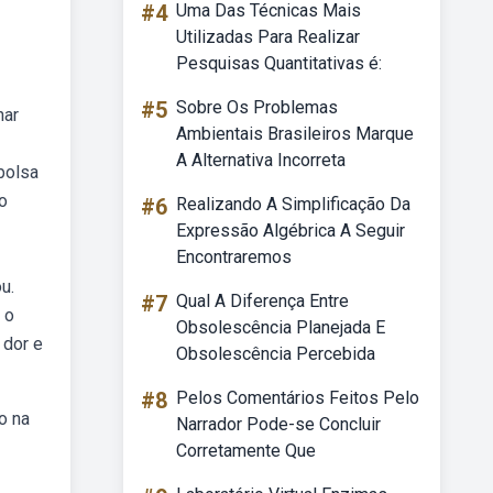
#4
Uma Das Técnicas Mais
Utilizadas Para Realizar
Pesquisas Quantitativas é:
#5
Sobre Os Problemas
nar
Ambientais Brasileiros Marque
A Alternativa Incorreta
bolsa
o
#6
Realizando A Simplificação Da
Expressão Algébrica A Seguir
Encontraremos
u.
#7
Qual A Diferença Entre
 o
Obsolescência Planejada E
 dor e
Obsolescência Percebida
#8
Pelos Comentários Feitos Pelo
o na
Narrador Pode-se Concluir
Corretamente Que