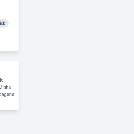
ick
do
Minha
rdagens