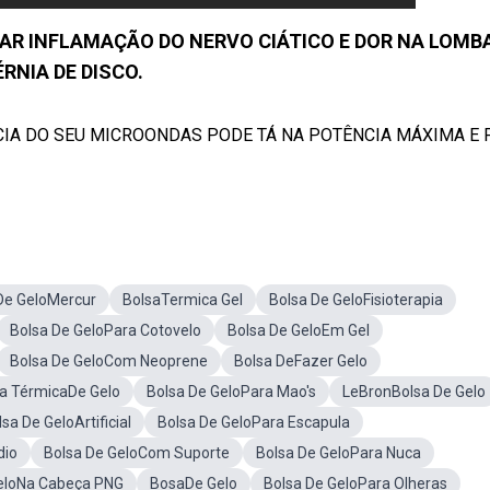
R INFLAMAÇÃO DO NERVO CIÁTICO E DOR NA LOMBA
RNIA DE DISCO.
CIA DO SEU MICROONDAS PODE TÁ NA POTÊNCIA MÁXIMA E
De GeloMercur
BolsaTermica Gel
Bolsa De GeloFisioterapia
Bolsa De GeloPara Cotovelo
Bolsa De GeloEm Gel
Bolsa De GeloCom Neoprene
Bolsa DeFazer Gelo
a TérmicaDe Gelo
Bolsa De GeloPara Mao's
LeBronBolsa De Gelo
sa De GeloArtificial
Bolsa De GeloPara Escapula
dio
Bolsa De GeloCom Suporte
Bolsa De GeloPara Nuca
eloNa Cabeça PNG
BosaDe Gelo
Bolsa De GeloPara Olheras