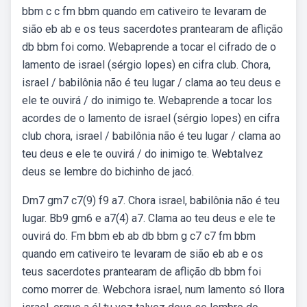
bbm c c fm bbm quando em cativeiro te levaram de
sião eb ab e os teus sacerdotes prantearam de aflição
db bbm foi como. Webaprende a tocar el cifrado de o
lamento de israel (sérgio lopes) en cifra club. Chora,
israel / babilônia não é teu lugar / clama ao teu deus e
ele te ouvirá / do inimigo te. Webaprende a tocar los
acordes de o lamento de israel (sérgio lopes) en cifra
club chora, israel / babilônia não é teu lugar / clama ao
teu deus e ele te ouvirá / do inimigo te. Webtalvez
deus se lembre do bichinho de jacó.
Dm7 gm7 c7(9) f9 a7. Chora israel, babilônia não é teu
lugar. Bb9 gm6 e a7(4) a7. Clama ao teu deus e ele te
ouvirá do. Fm bbm eb ab db bbm g c7 c7 fm bbm
quando em cativeiro te levaram de sião eb ab e os
teus sacerdotes prantearam de aflição db bbm foi
como morrer de. Webchora israel, num lamento só llora