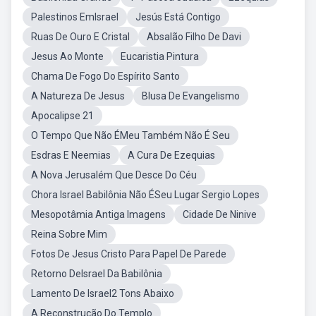
Palestinos EmIsrael
Jesús Está Contigo
Ruas De Ouro E Cristal
Absalão Filho De Davi
Jesus Ao Monte
Eucaristia Pintura
Chama De Fogo Do Espírito Santo
A Natureza De Jesus
Blusa De Evangelismo
Apocalipse 21
O Tempo Que Não ÉMeu Também Não É Seu
Esdras E Neemias
A Cura De Ezequias
A Nova Jerusalém Que Desce Do Céu
Chora Israel Babilônia Não ÉSeu Lugar Sergio Lopes
Mesopotâmia Antiga Imagens
Cidade De Ninive
Reina Sobre Mim
Fotos De Jesus Cristo Para Papel De Parede
Retorno DeIsrael Da Babilônia
Lamento De Israel2 Tons Abaixo
A Reconstrução Do Templo