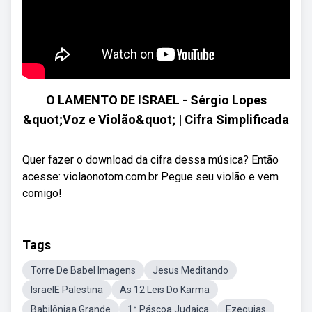
O LAMENTO DE ISRAEL - Sérgio Lopes
&quot;Voz e Violão&quot; | Cifra Simplificada
Quer fazer o download da cifra dessa música? Então
acesse: violaonotom.com.br Pegue seu violão e vem
comigo!
Tags
Torre De Babel Imagens
Jesus Meditando
IsraelE Palestina
As 12 Leis Do Karma
Babilôniaa Grande
1ª Páscoa Judaica
Ezequias