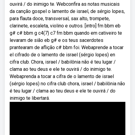
ouvirá / do inimigo te. Webconfira as notas musicais
da canção gospel o lamento de israel, de sérgio lopes,
para flauta doce, transversal, sax alto, trompete,
clarinete, escaleta, violino e outros. [intro] fm bbm eb
g# c# bbm g c4(7) c7 fm bbm quando em cativeiro te
levaram de sião eb g# e os teus sacerdotes
prantearam de aflição c# bbm foi. Webaprende a tocar
el cifrado de o lamento de israel (sérgio lopes) en
cifra club. Chora, israel / babilônia não é teu lugar /
clama ao teu deus e ele te ouvirá / do inimigo te.
Webaprenda a tocar a cifra de o lamento de israel
(sérgio lopes) no cifra club chora, israel / babilônia não
é teu lugar / clama ao teu deus e ele te ouvirá / do
inimigo te libertará.