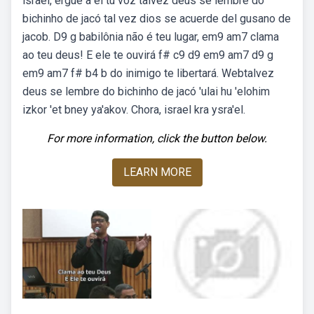
israel, ergue a él tu voz talvez deus se lembre do
bichinho de jacó tal vez dios se acuerde del gusano de
jacob. D9 g babilônia não é teu lugar, em9 am7 clama
ao teu deus! E ele te ouvirá f# c9 d9 em9 am7 d9 g
em9 am7 f# b4 b do inimigo te libertará. Webtalvez
deus se lembre do bichinho de jacó 'ulai hu 'elohim
izkor 'et bney ya'akov. Chora, israel kra ysra'el.
For more information, click the button below.
LEARN MORE