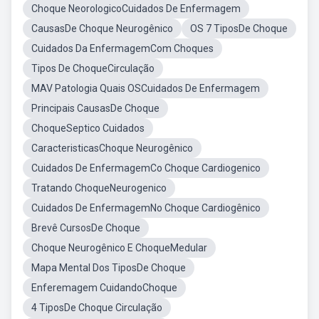
Choque NeorologicoCuidados De Enfermagem
CausasDe Choque Neurogênico
OS 7 TiposDe Choque
Cuidados Da EnfermagemCom Choques
Tipos De ChoqueCirculação
MAV Patologia Quais OSCuidados De Enfermagem
Principais CausasDe Choque
ChoqueSeptico Cuidados
CaracteristicasChoque Neurogênico
Cuidados De EnfermagemCo Choque Cardiogenico
Tratando ChoqueNeurogenico
Cuidados De EnfermagemNo Choque Cardiogênico
Brevê CursosDe Choque
Choque Neurogênico E ChoqueMedular
Mapa Mental Dos TiposDe Choque
Enferemagem CuidandoChoque
4 TiposDe Choque Circulação