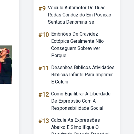
#9
Veículo Automotor De Duas
Rodas Conduzido Em Posição
Sentada Denomina-se
#10
Embriões De Gravidez
Ectópica Geralmente Não
Conseguem Sobreviver
Porque
#11
Desenhos Bíblicos Atividades
Bíblicas Infantil Para Imprimir
E Colorir
#12
Como Equilibrar A Liberdade
De Expressão Com A
Responsabilidade Social
#13
Calcule As Expressões
Abaixo E Simplifique O