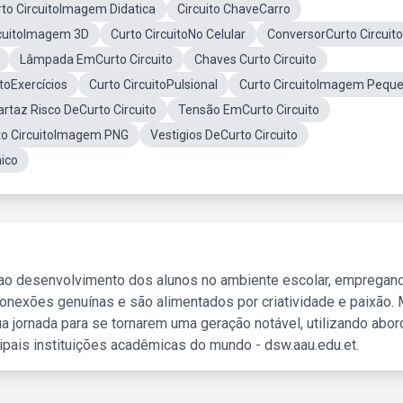
to CircuitoImagem Didatica
Circuito ChaveCarro
rcuitoImagem 3D
Curto CircuitoNo Celular
ConversorCurto Circuito
Lâmpada EmCurto Circuito
Chaves Curto Circuito
itoExercícios
Curto CircuitoPulsional
Curto CircuitoImagem Pequ
artaz Risco DeCurto Circuito
Tensão EmCurto Circuito
to CircuitoImagem PNG
Vestigios DeCurto Circuito
nico
 ao desenvolvimento dos alunos no ambiente escolar, empregan
nexões genuínas e são alimentados por criatividade e paixão. 
a jornada para se tornarem uma geração notável, utilizando abo
ipais instituições acadêmicas do mundo - dsw.aau.edu.et.