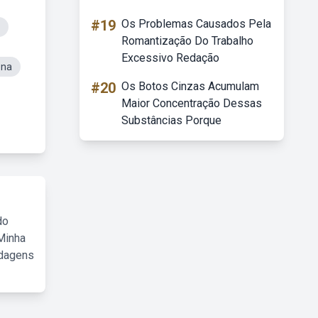
#19
Os Problemas Causados Pela
Romantização Do Trabalho
Excessivo Redação
ena
#20
Os Botos Cinzas Acumulam
Maior Concentração Dessas
Substâncias Porque
do
Minha
rdagens