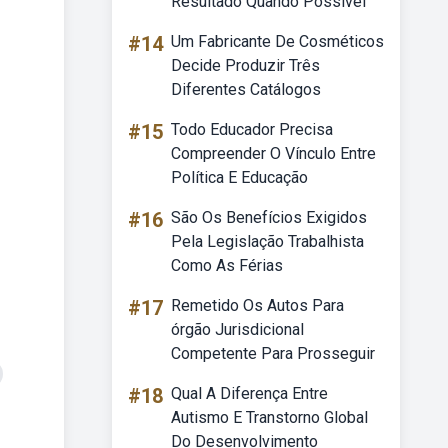
Resultado Quando Possível
#14
Um Fabricante De Cosméticos
Decide Produzir Três
Diferentes Catálogos
#15
Todo Educador Precisa
Compreender O Vínculo Entre
Política E Educação
#16
São Os Benefícios Exigidos
Pela Legislação Trabalhista
Como As Férias
#17
Remetido Os Autos Para
órgão Jurisdicional
Competente Para Prosseguir
#18
Qual A Diferença Entre
Autismo E Transtorno Global
Do Desenvolvimento