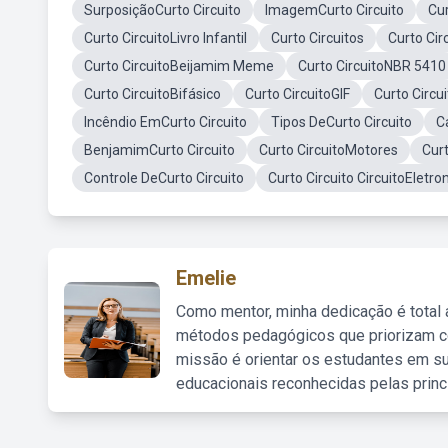
SurposiçãoCurto Circuito
ImagemCurto Circuito
Cur
Curto CircuitoLivro Infantil
Curto Circuitos
Curto Ci
Curto CircuitoBeijamim Meme
Curto CircuitoNBR 5410
Curto CircuitoBifásico
Curto CircuitoGIF
Curto Circu
Incêndio EmCurto Circuito
Tipos DeCurto Circuito
C
BenjamimCurto Circuito
Curto CircuitoMotores
Cur
Controle DeCurto Circuito
Curto Circuito CircuitoEletro
Emelie
Como mentor, minha dedicação é total
métodos pedagógicos que priorizam co
missão é orientar os estudantes em su
educacionais reconhecidas pelas princ