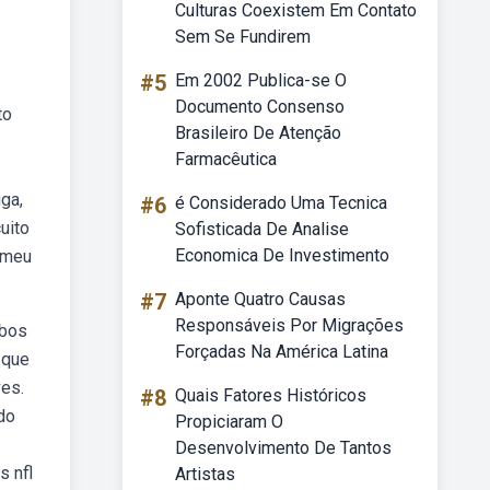
Culturas Coexistem Em Contato
Sem Se Fundirem
#5
Em 2002 Publica-se O
Documento Consenso
to
Brasileiro De Atenção
Farmacêutica
ga,
#6
é Considerado Uma Tecnica
uito
Sofisticada De Analise
Economica De Investimento
r meu
#7
Aponte Quatro Causas
Responsáveis Por Migrações
ebos
Forçadas Na América Latina
 que
ves.
#8
Quais Fatores Históricos
do
Propiciaram O
Desenvolvimento De Tantos
s nfl
Artistas