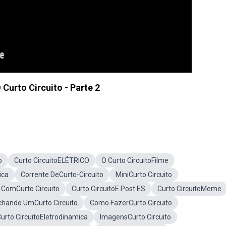
 Curto Circuito - Parte 2
o
Curto CircuitoELÉTRICO
O Curto CircuitoFilme
ica
Corrente DeCurto-Circuito
MiniCurto Circuito
o ComCurto Circuito
Curto CircuitoE Post ES
Curto CircuitoMeme
hando UmCurto Circuito
Como FazerCurto Circuito
urto CircuitoEletrodinamica
ImagensCurto Circuito