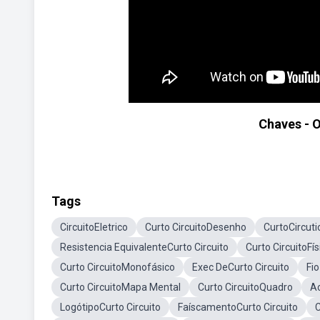
Chaves - O
Tags
CircuitoEletrico
Curto CircuitoDesenho
CurtoCircuti
Resistencia EquivalenteCurto Circuito
Curto CircuitoFís
Curto CircuitoMonofásico
Exec DeCurto Circuito
Fi
Curto CircuitoMapa Mental
Curto CircuitoQuadro
Ac
LogótipoCurto Circuito
FaíscamentoCurto Circuito
C