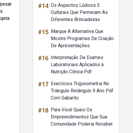
apesar
#14
Os Aspectos Lúdicos E
os
Culturais Que Permeiam As
ojeta
Diferentes Brincadeiras
#15
Marque A Alternativa Que
Mostre Programas De Criação
De Apresentações.
#16
Interpretação De Exames
Laboratoriais Aplicados à
Nutrição Clínica Pdf
#17
Exercícios Trigonometria No
Triângulo Retângulo 9 Ano Pdf
Com Gabarito
#18
Para Você Quais Os
Empreendimentos Que Sua
Comunidade Poderia Receber