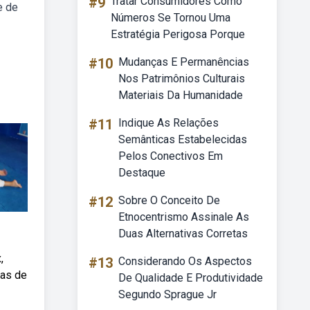
#9
Tratar Consumidores Como
e de
Números Se Tornou Uma
Estratégia Perigosa Porque
#10
Mudanças E Permanências
Nos Patrimônios Culturais
Materiais Da Humanidade
#11
Indique As Relações
Semânticas Estabelecidas
Pelos Conectivos Em
Destaque
#12
Sobre O Conceito De
Etnocentrismo Assinale As
Duas Alternativas Corretas
,
#13
Considerando Os Aspectos
cas de
De Qualidade E Produtividade
Segundo Sprague Jr