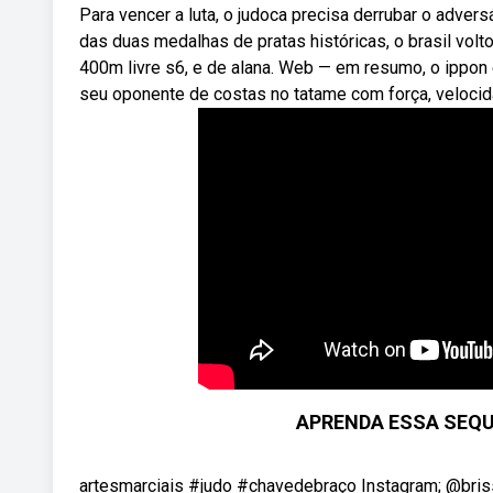
Para vencer a luta, o judoca precisa derrubar o adve
das duas medalhas de pratas históricas, o brasil vol
400m livre s6, e de alana. Web — em resumo, o ippon
seu oponente de costas no tatame com força, velocid
APRENDA ESSA SEQU
artesmarciais #judo #chavedebraço Instagram; @bri