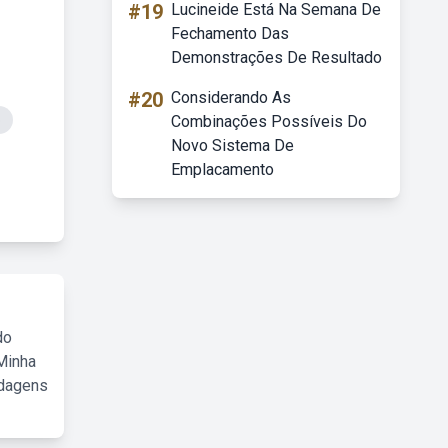
#19
Lucineide Está Na Semana De
Fechamento Das
Demonstrações De Resultado
#20
Considerando As
o
Combinações Possíveis Do
Novo Sistema De
Emplacamento
do
Minha
rdagens