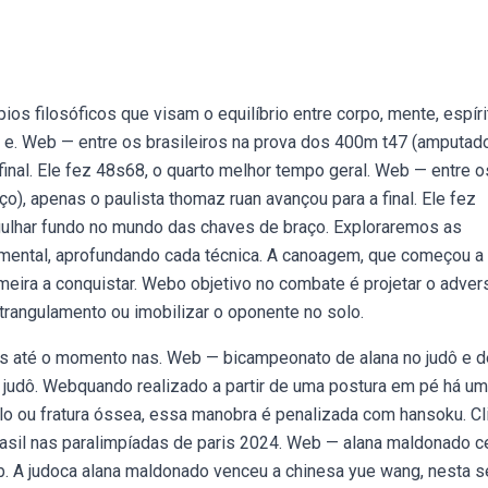
s filosóficos que visam o equilíbrio entre corpo, mente, espíri
 e. Web — entre os brasileiros na prova dos 400m t47 (amputad
final. Ele fez 48s68, o quarto melhor tempo geral. Web — entre o
), apenas o paulista thomaz ruan avançou para a final. Ele fez
gulhar fundo no mundo das chaves de braço. Exploraremos as
mental, aprofundando cada técnica. A canoagem, que começou a
imeira a conquistar. Webo objetivo no combate é projetar o adver
strangulamento ou imobilizar o oponente no solo.
as até o momento nas. Web — bicampeonato de alana no judô e d
 judô. Webquando realizado a partir de uma postura em pé há um
o ou fratura óssea, essa manobra é penalizada com hansoku. Cl
brasil nas paralimpíadas de paris 2024. Web — alana maldonado c
b. A judoca alana maldonado venceu a chinesa yue wang, nesta s