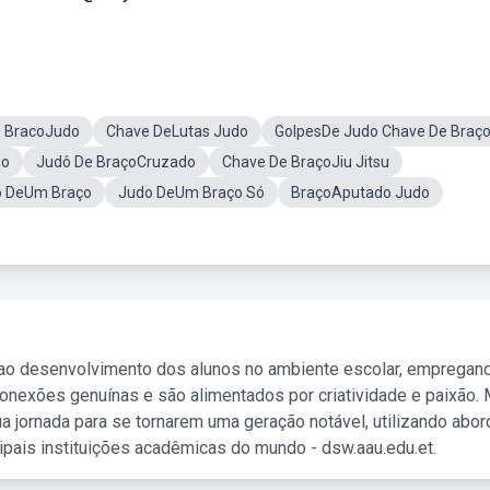
s BracoJudo
Chave DeLutas Judo
GolpesDe Judo Chave De Braç
do
Judô De BraçoCruzado
Chave De BraçoJiu Jitsu
o DeUm Braço
Judo DeUm Braço Só
BraçoAputado Judo
 ao desenvolvimento dos alunos no ambiente escolar, empregan
nexões genuínas e são alimentados por criatividade e paixão. 
a jornada para se tornarem uma geração notável, utilizando abo
ipais instituições acadêmicas do mundo - dsw.aau.edu.et.