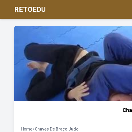
RETOEDU
Cha
Home
>
Chaves De Braço Judo