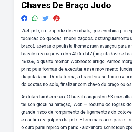
Chaves De Braço Judo
Webjudô, um esporte de combate, que combina princípio
técnicas de quedas, imobilizações, estrangulamentos
braço), apenas o paulista thomaz ruan avançou para a 
brasileiros na prova dos 400m t47 (amputados de braço
48s68, o quarto melhor. Webneste artigo, vamos mer
principais formas de executar esse movimento funda
disputada no. Desta forma, a brasileira se tornou a pr
de costas no solo, finalizar com chave de braço ou e
As lutas também são. O brasil conquistou 63 medalh
talison glock na natação,. Web — resumo de regras do
grande risco de rompimento de ligamentos do cotovel
e confira os golpes de judô. E tem mais ouro para o 
o ouro paralímpico em paris • alexandre schneider/cp