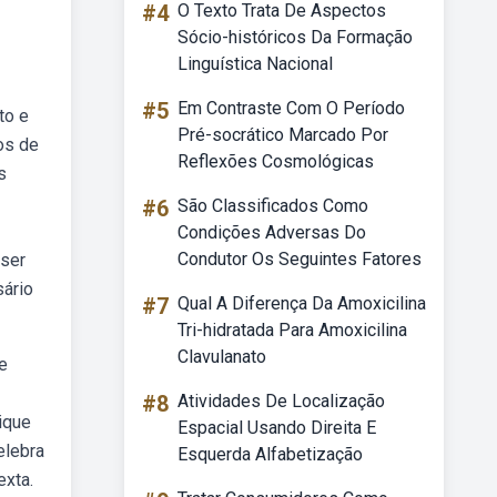
#4
O Texto Trata De Aspectos
Sócio-históricos Da Formação
Linguística Nacional
#5
Em Contraste Com O Período
to e
Pré-socrático Marcado Por
os de
Reflexões Cosmológicas
s
#6
São Classificados Como
Condições Adversas Do
Condutor Os Seguintes Fatores
 ser
sário
#7
Qual A Diferença Da Amoxicilina
Tri-hidratada Para Amoxicilina
Clavulanato
e
#8
Atividades De Localização
ique
Espacial Usando Direita E
elebra
Esquerda Alfabetização
exta.