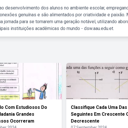
 ao desenvolvimento dos alunos no ambiente escolar, empregan
nexões genuínas e são alimentados por criatividade e paixão. 
a jornada para se tornarem uma geração notável, utilizando abo
ipais instituições acadêmicas do mundo - dsw.aau.edu.et.
do Com Estudiosos Do
Classifique Cada Uma Das
dadania Grandes
Seguintes Em Crescente 
ssos Ocorreram
Decrescente
ber 2024
07 September 2024