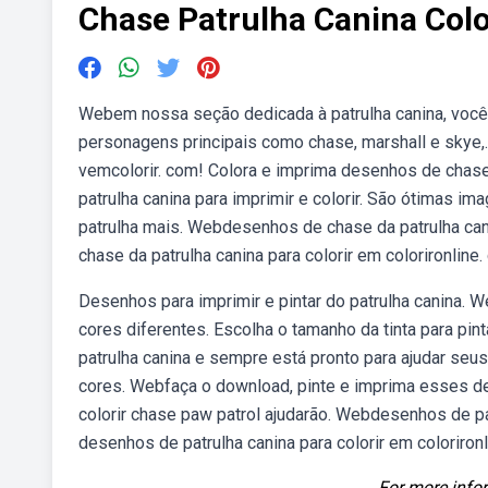
Chase Patrulha Canina Colo
Webem nossa seção dedicada à patrulha canina, você
personagens principais como chase, marshall e skye,.
vemcolorir. com! Colora e imprima desenhos de cha
patrulha canina para imprimir e colorir. São ótimas im
patrulha mais. Webdesenhos de chase da patrulha cani
chase da patrulha canina para colorir em colorironline.
Desenhos para imprimir e pintar do patrulha canina. We
cores diferentes. Escolha o tamanho da tinta para pin
patrulha canina e sempre está pronto para ajudar se
cores. Webfaça o download, pinte e imprima esses des
colorir chase paw patrol ajudarão. Webdesenhos de patr
desenhos de patrulha canina para colorir em coloriron
For more infor