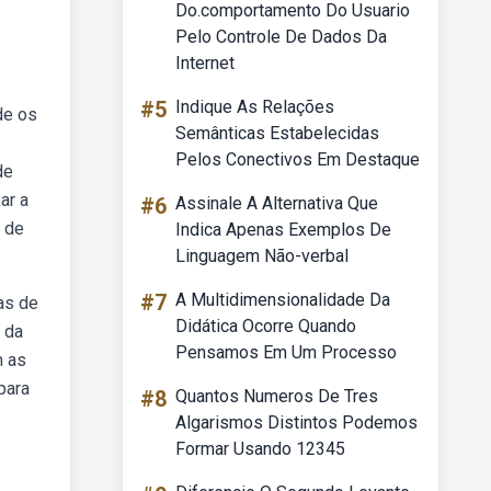
Do.comportamento Do Usuario
Pelo Controle De Dados Da
Internet
#5
Indique As Relações
de os
Semânticas Estabelecidas
Pelos Conectivos Em Destaque
de
ar a
#6
Assinale A Alternativa Que
s de
Indica Apenas Exemplos De
Linguagem Não-verbal
#7
A Multidimensionalidade Da
tas de
Didática Ocorre Quando
 da
Pensamos Em Um Processo
m as
para
#8
Quantos Numeros De Tres
Algarismos Distintos Podemos
Formar Usando 12345