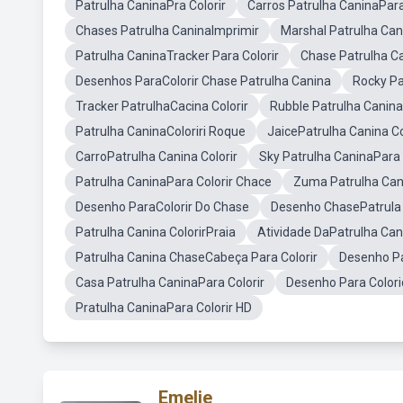
Patrulha CaninaPra Colorir
Carros Patrulha CaninaPara
Chases Patrulha CaninaImprimir
Marshal Patrulha Can
Patrulha CaninaTracker Para Colorir
Chase Patrulha C
Desenhos ParaColorir Chase Patrulha Canina
Rocky Pa
Tracker PatrulhaCacina Colorir
Rubble Patrulha Canina
Patrulha CaninaColoriri Roque
JaicePatrulha Canina Co
CarroPatrulha Canina Colorir
Sky Patrulha CaninaPara 
Patrulha CaninaPara Colorir Chace
Zuma Patrulha Cani
Desenho ParaColorir Do Chase
Desenho ChasePatrula
Patrulha Canina ColorirPraia
Atividade DaPatrulha Can
Patrulha Canina ChaseCabeça Para Colorir
Desenho Pa
Casa Patrulha CaninaPara Colorir
Desenho Para Color
Pratulha CaninaPara Colorir HD
Emelie