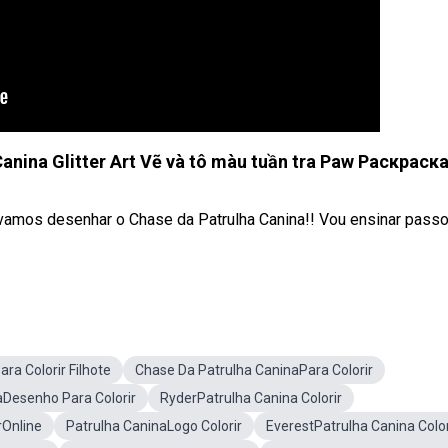
nina Glitter Art Vẽ và tô màu tuần tra Paw Раскраск
 vamos desenhar o Chase da Patrulha Canina!! Vou ensinar passo
ra Colorir Filhote
Chase Da Patrulha CaninaPara Colorir
aDesenho Para Colorir
RyderPatrulha Canina Colorir
rOnline
Patrulha CaninaLogo Colorir
EverestPatrulha Canina Color