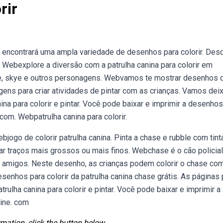
rir
 encontrará uma ampla variedade de desenhos para colorir. Des
 Webexplore a diversão com a patrulha canina para colorir em
se, skye e outros personagens. Webvamos te mostrar desenhos 
agens para criar atividades de pintar com as crianças. Vamos deix
na para colorir e pintar. Você pode baixar e imprimir a desenho
 com. Webpatrulha canina para colorir.
bjogo de colorir patrulha canina. Pinta a chase e rubble com tin
tar traços mais grossos ou mais finos. Webchase é o cão policial
us amigos. Neste desenho, as crianças podem colorir o chase co
enhos para colorir da patrulha canina chase grátis. As páginas 
ulha canina para colorir e pintar. Você pode baixar e imprimir a
line. com
mation, click the button below.