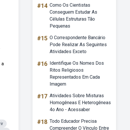
#14
Como Os Cientistas
Conseguem Estudar As
Células Estruturas Tão
Pequenas
#15
O Correspondente Bancário
Pode Realizar As Seguintes
а
Atividades Exceto
#16
Identifique Os Nomes Dos
 a
Ritos Religiosos
Representados Em Cada
Imagem
#17
Atividades Sobre Misturas
Homogêneas E Heterogêneas
4o Ano - Acessaber
#18
Todo Educador Precisa
ir
Compreender O Vínculo Entre