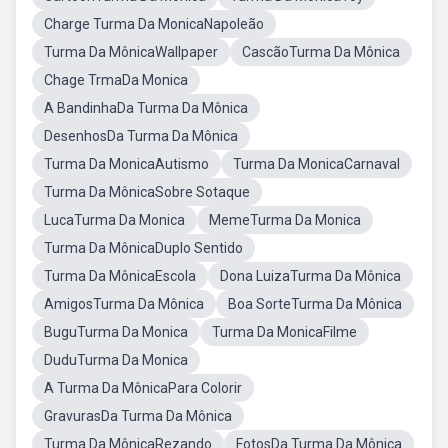
Charge Turma Da MonicaNapoleão
Turma Da MônicaWallpaper
CascãoTurma Da Mônica
Chage TrmaDa Monica
A BandinhaDa Turma Da Mônica
DesenhosDa Turma Da Mônica
Turma Da MonicaAutismo
Turma Da MonicaCarnaval
Turma Da MônicaSobre Sotaque
LucaTurma Da Monica
MemeTurma Da Monica
Turma Da MônicaDuplo Sentido
Turma Da MônicaEscola
Dona LuizaTurma Da Mônica
AmigosTurma Da Mônica
Boa SorteTurma Da Mônica
BuguTurma Da Monica
Turma Da MonicaFilme
DuduTurma Da Monica
A Turma Da MônicaPara Colorir
GravurasDa Turma Da Mônica
Turma Da MônicaRezando
FotosDa Turma Da Mônica