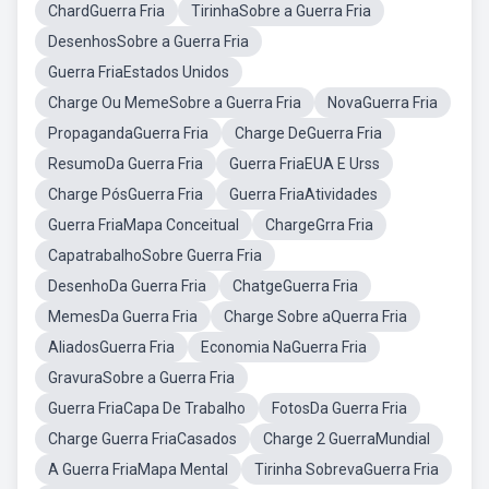
ChardGuerra Fria
TirinhaSobre a Guerra Fria
DesenhosSobre a Guerra Fria
Guerra FriaEstados Unidos
Charge Ou MemeSobre a Guerra Fria
NovaGuerra Fria
PropagandaGuerra Fria
Charge DeGuerra Fria
ResumoDa Guerra Fria
Guerra FriaEUA E Urss
Charge PósGuerra Fria
Guerra FriaAtividades
Guerra FriaMapa Conceitual
ChargeGrra Fria
CapatrabalhoSobre Guerra Fria
DesenhoDa Guerra Fria
ChatgeGuerra Fria
MemesDa Guerra Fria
Charge Sobre aQuerra Fria
AliadosGuerra Fria
Economia NaGuerra Fria
GravuraSobre a Guerra Fria
Guerra FriaCapa De Trabalho
FotosDa Guerra Fria
Charge Guerra FriaCasados
Charge 2 GuerraMundial
A Guerra FriaMapa Mental
Tirinha SobrevaGuerra Fria