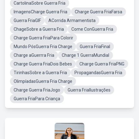
CartolinaSobre Guerra Fria
ImagensCharge Guerra Fria
Charge Guerra FriaFarsa
Guerra FriaGIF
ACorrida Armamentista
ChageSobre a Guerra Fria
Come ConGuerra Fria
Charge Guerra FriaPara Colorir
Mundo PósGuerra Fria Charge
Guerra FriaFinal
Charge aGuerrra Fria
Charge 1 GuerraMundial
Charge Guerra FriaDois Bebes
Charge Guerra FriaPNG
TirinhasSobre a Guerra Fria
PropagandasGuerra Fria
OlimpíadasGuerra Fria Charge
Charge Guerra FriaJogo
Guerra FriaIlustrações
Guerra FriaPara Criança