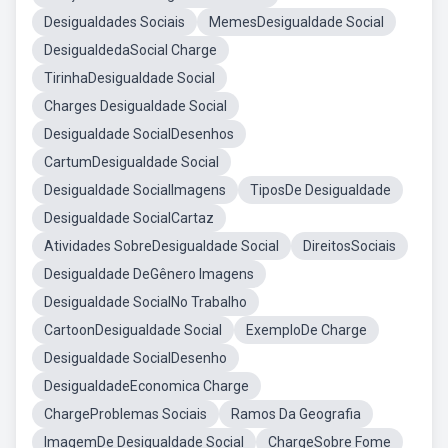
Desigualdades Sociais
MemesDesigualdade Social
DesigualdedaSocial Charge
TirinhaDesigualdade Social
Charges Desigualdade Social
Desigualdade SocialDesenhos
CartumDesigualdade Social
Desigualdade SocialImagens
TiposDe Desigualdade
Desigualdade SocialCartaz
Atividades SobreDesigualdade Social
DireitosSociais
Desigualdade DeGênero Imagens
Desigualdade SocialNo Trabalho
CartoonDesigualdade Social
ExemploDe Charge
Desigualdade SocialDesenho
DesigualdadeEconomica Charge
ChargeProblemas Sociais
Ramos Da Geografia
ImagemDe Desigualdade Social
ChargeSobre Fome