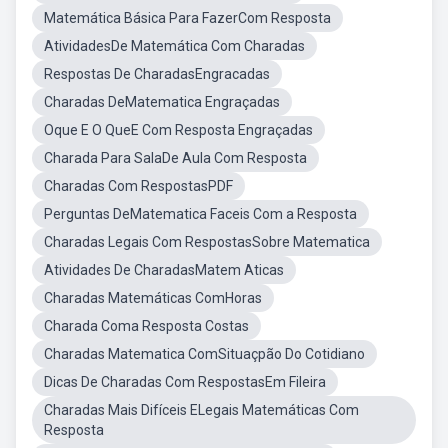
Matemática Básica Para FazerCom Resposta
AtividadesDe Matemática Com Charadas
Respostas De CharadasEngracadas
Charadas DeMatematica Engraçadas
Oque E O QueE Com Resposta Engraçadas
Charada Para SalaDe Aula Com Resposta
Charadas Com RespostasPDF
Perguntas DeMatematica Faceis Com a Resposta
Charadas Legais Com RespostasSobre Matematica
Atividades De CharadasMatem Aticas
Charadas Matemáticas ComHoras
Charada Coma Resposta Costas
Charadas Matematica ComSituaçpão Do Cotidiano
Dicas De Charadas Com RespostasEm Fileira
Charadas Mais Difíceis ELegais Matemáticas Com
Resposta