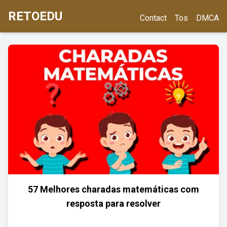
RETOEDU
Contact
Tos
DMCA
57 Melhores charadas matemáticas com
resposta para resolver