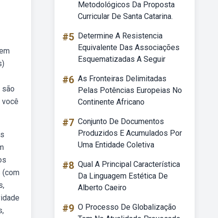
Metodológicos Da Proposta
Curricular De Santa Catarina.
#5
Determine A Resistencia
Equivalente Das Associações
nem
Esquematizadas A Seguir
s)
#6
As Fronteiras Delimitadas
s são
Pelas Potências Europeias No
a você
Continente Africano
#7
Conjunto De Documentos
Produzidos E Acumulados Por
os
Uma Entidade Coletiva
om
os
#8
Qual A Principal Característica
s (com
Da Linguagem Estética De
s,
Alberto Caeiro
vidade
#9
O Processo De Globalização
s,