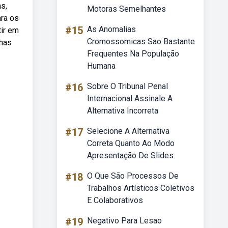
s,
Motoras Semelhantes
ara os
#15
As Anomalias
tir em
Cromossomicas Sao Bastante
nhas
Frequentes Na População
Humana
#16
Sobre O Tribunal Penal
Internacional Assinale A
Alternativa Incorreta
#17
Selecione A Alternativa
Correta Quanto Ao Modo
Apresentação De Slides.
#18
O Que São Processos De
Trabalhos Artísticos Coletivos
E Colaborativos
#19
Negativo Para Lesao