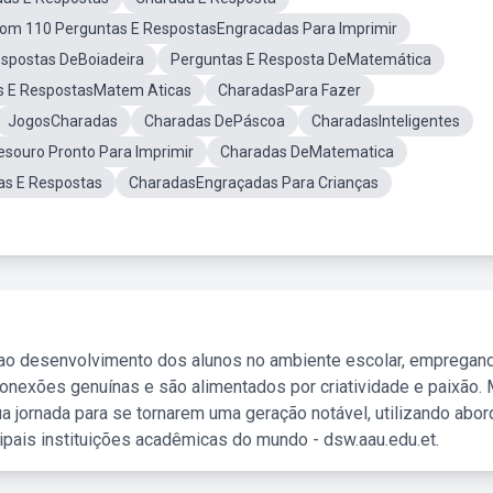
om 110 Perguntas E RespostasEngracadas Para Imprimir
espostas DeBoiadeira
Perguntas E Resposta DeMatemática
s E RespostasMatem Aticas
CharadasPara Fazer
JogosCharadas
Charadas DePáscoa
CharadasInteligentes
esouro Pronto Para Imprimir
Charadas DeMatematica
s E Respostas
CharadasEngraçadas Para Crianças
 ao desenvolvimento dos alunos no ambiente escolar, empregan
nexões genuínas e são alimentados por criatividade e paixão. 
a jornada para se tornarem uma geração notável, utilizando abo
ipais instituições acadêmicas do mundo - dsw.aau.edu.et.