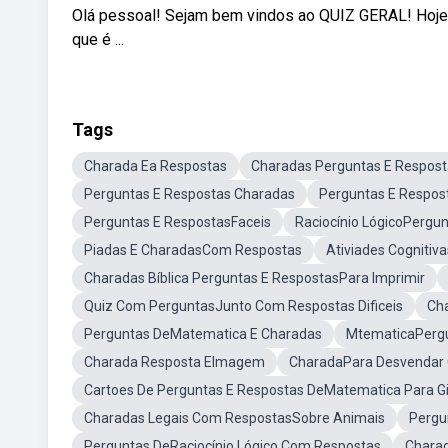
Olá pessoal! Sejam bem vindos ao QUIZ GERAL! Hoje 
que é ...
Tags
Charada Ea Respostas
Charadas Perguntas E Respost
Perguntas E Respostas Charadas
Perguntas E Respos
Perguntas E RespostasFaceis
Raciocínio LógicoPergu
Piadas E CharadasCom Respostas
Ativiades Cognitiv
Charadas Bíblica Perguntas E RespostasPara Imprimir
Quiz Com PerguntasJunto Com Respostas Dificeis
Ch
Perguntas DeMatematica E Charadas
MtematicaPergu
Charada Resposta EImagem
CharadaPara Desvendar
Cartoes De Perguntas E Respostas DeMatematica Para G
Charadas Legais Com RespostasSobre Animais
Pergu
Perguntas DeRaciocínio Lógico Com Respostas
Charad