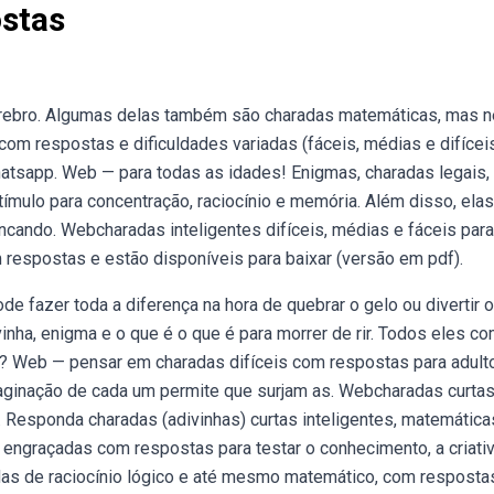
stas
érebro. Algumas delas também são charadas matemáticas, mas 
com respostas e dificuldades variadas (fáceis, médias e difícei
hatsapp. Web — para todas as idades! Enigmas, charadas legais,
ulo para concentração, raciocínio e memória. Além disso, ela
incando. Webcharadas inteligentes difíceis, médias e fáceis par
 respostas e estão disponíveis para baixar (versão em pdf).
 fazer toda a diferença na hora de quebrar o gelo ou divertir 
inha, enigma e o que é o que é para morrer de rir. Todos eles c
ja? Web — pensar em charadas difíceis com respostas para adult
ginação de cada um permite que surjam as. Webcharadas curta
Responda charadas (adivinhas) curtas inteligentes, matemática
s engraçadas com respostas para testar o conhecimento, a criati
as de raciocínio lógico e até mesmo matemático, com resposta