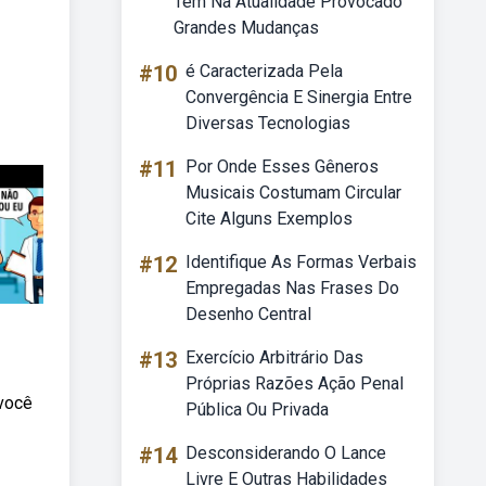
Tem Na Atualidade Provocado
Grandes Mudanças
#10
é Caracterizada Pela
Convergência E Sinergia Entre
Diversas Tecnologias
#11
Por Onde Esses Gêneros
Musicais Costumam Circular
Cite Alguns Exemplos
#12
Identifique As Formas Verbais
Empregadas Nas Frases Do
Desenho Central
#13
Exercício Arbitrário Das
Próprias Razões Ação Penal
 você
Pública Ou Privada
#14
Desconsiderando O Lance
Livre E Outras Habilidades