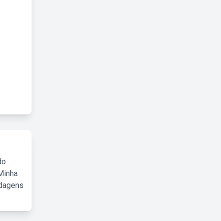
do
Minha
rdagens