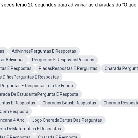
vocês terão 20 segundos para adivinhar as charadas do "O que 
as
AdivinhasPerguntas E Respostas
tasAdivinhas
Perguntas E RespostasPesadas
ntas E Respostas
PiadasRespostas E Perguntas
Charada Pergun
as DifiesPerguntas E Respostas
Perguntas E RespostasTela De Fundo
arada De EstudantePergunta E Resposta
ntas E Respostas
Charadas BoasE Respostas
Charada Respost
 Com Resposta
incana 4 Ano
Jogo CharadaCartas Das Perguntas
nta DeMatemática E Respostas
as E Respostas
Charada E Resposta