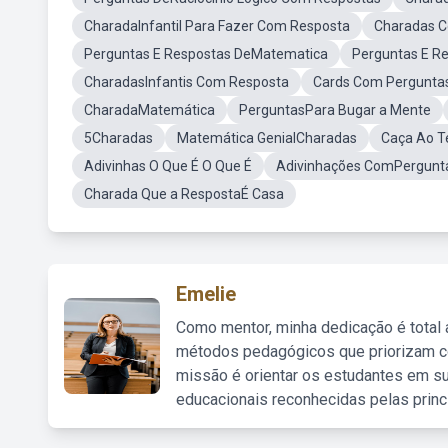
CharadaInfantil Para Fazer Com Resposta
Charadas C
Perguntas E Respostas DeMatematica
Perguntas E R
CharadasInfantis Com Resposta
Cards Com Pergunta
CharadaMatemática
PerguntasPara Bugar a Mente
5Charadas
Matemática GenialCharadas
Caça Ao T
Adivinhas O Que É O Que É
Adivinhações ComPergunta
Charada Que a RespostaÉ Casa
Emelie
Como mentor, minha dedicação é total
métodos pedagógicos que priorizam co
missão é orientar os estudantes em su
educacionais reconhecidas pelas princ