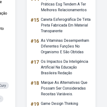
re
Práticas Esg Tendem A Ter
Melhores Relacionamentos
cação
#15
Caneta Esferográfica De Tinta
Preta Fabricada Em Material
eto
Transparente
#16
As Vitaminas Desempenham
Diferentes Funções No
Organismo E São Obtidas
#17
Os Impactos Da Inteligência
Artificial Na Educação
Brasileira Redação
#18
Marque As Alternativas Que
Cury
Possam Ser Consideradas
Receitas Variáveis.
r
#19
Game Design Thinking