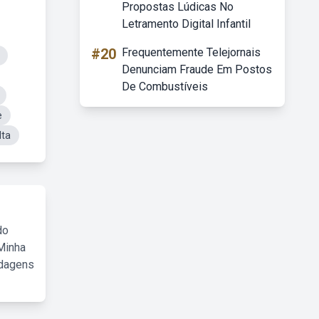
Propostas Lúdicas No
Letramento Digital Infantil
#20
Frequentemente Telejornais
Denunciam Fraude Em Postos
De Combustíveis
e
lta
do
Minha
rdagens