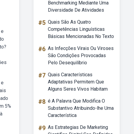
Benchmarking Mediante Uma
Diversidade De Atividades
#5
Quais São As Quatro
Competências Linguísticas
 e
Básicas Mencionadas No Texto
do
to?
#6
As Infecções Virais Ou Viroses
São Condições Provocadas
ões
Pelo Desequilíbrio
#7
Quais Características
Adaptativas Permitem Que
 e
Alguns Seres Vivos Habitam
ais
nado
#8
é A Palavra Que Modifica O
com 5%
Substantivo Atribuindo-lhe Uma
 à
Característica
#9
As Estrategias De Marketing