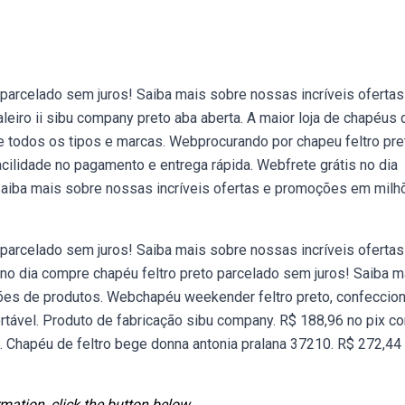
 parcelado sem juros! Saiba mais sobre nossas incríveis ofertas
ro ii sibu company preto aba aberta. A maior loja de chapéus 
e todos os tipos e marcas. Webprocurando por chapeu feltro pre
acilidade no pagamento e entrega rápida. Webfrete grátis no dia
Saiba mais sobre nossas incríveis ofertas e promoções em milh
 parcelado sem juros! Saiba mais sobre nossas incríveis ofertas
o dia compre chapéu feltro preto parcelado sem juros! Saiba m
ões de produtos. Webchapéu weekender feltro preto, confeccio
ortável. Produto de fabricação sibu company. R$ 188,96 no pix 
. Chapéu de feltro bege donna antonia pralana 37210. R$ 272,44
mation, click the button below.