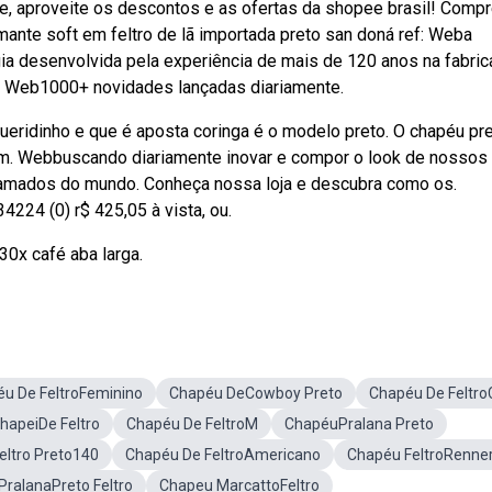
e, aproveite os descontos e as ofertas da shopee brasil! Comp
nte soft em feltro de lã importada preto san doná ref: Weba
gia desenvolvida pela experiência de mais de 120 anos na fabri
es,. Web1000+ novidades lançadas diariamente.
ueridinho e que é aposta coringa é o modelo preto. O chapéu pr
bém. Webbuscando diariamente inovar e compor o look de nossos
amados do mundo. Conheça nossa loja e descubra como os.
224 (0) r$ 425,05 à vista, ou.
30x café aba larga.
u De FeltroFeminino
Chapéu DeCowboy Preto
Chapéu De Feltro
hapeiDe Feltro
Chapéu De FeltroM
ChapéuPralana Preto
eltro Preto140
Chapéu De FeltroAmericano
Chapéu FeltroRenne
ralanaPreto Feltro
Chapeu MarcattoFeltro