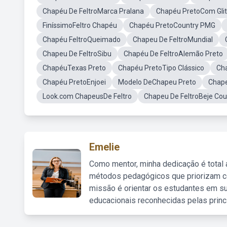
Chapéu De FeltroMarca Pralana
Chapéu PretoCom Glit
FiníssimoFeltro Chapéu
Chapéu PretoCountry PMG
Chapéu FeltroQueimado
Chapeu De FeltroMundial
Chapeu De FeltroSibu
Chapéu De FeltroAlemão Preto
ChapéuTexas Preto
Chapéu PretoTipo Clássico
Ch
Chapéu PretoEnjoei
Modelo DeChapeu Preto
Chape
Look.com ChapeusDe Feltro
Chapeu De FeltroBeje Cou
Emelie
Como mentor, minha dedicação é total
métodos pedagógicos que priorizam co
missão é orientar os estudantes em su
educacionais reconhecidas pelas princ