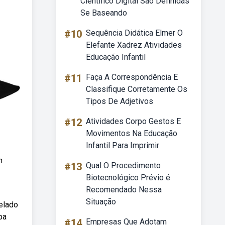
Cientifico Digital Sao Definidas
Se Baseando
#10
Sequência Didática Elmer O
Elefante Xadrez Atividades
Educação Infantil
#11
Faça A Correspondência E
Classifique Corretamente Os
Tipos De Adjetivos
#12
Atividades Corpo Gestos E
Movimentos Na Educação
Infantil Para Imprimir
m
#13
Qual O Procedimento
Biotecnológico Prévio é
Recomendado Nessa
Situação
celado
pa
#14
Empresas Que Adotam