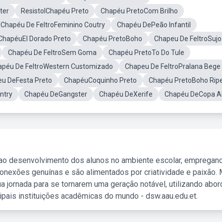
ter
ResistolChapéu Preto
Chapéu PretoCom Brilho
Chapéu De FeltroFeminino Coutry
Chapéu DePeão Infantil
ChapéuEl Dorado Preto
Chapéu PretoBoho
Chapeu De FeltroSujo
Chapéu De FeltroSem Goma
Chapéu PretoTo Do Tule
apéu De FeltroWestern Customizado
Chapeu De FeltroPralana Bege
u DeFesta Preto
ChapéuCoquinho Preto
Chapéu PretoBoho Rip
ntry
Chapéu DeGangster
Chapéu DeXerife
Chapéu DeCopa A
 ao desenvolvimento dos alunos no ambiente escolar, empregan
nexões genuínas e são alimentados por criatividade e paixão. 
a jornada para se tornarem uma geração notável, utilizando abo
ipais instituições acadêmicas do mundo - dsw.aau.edu.et.