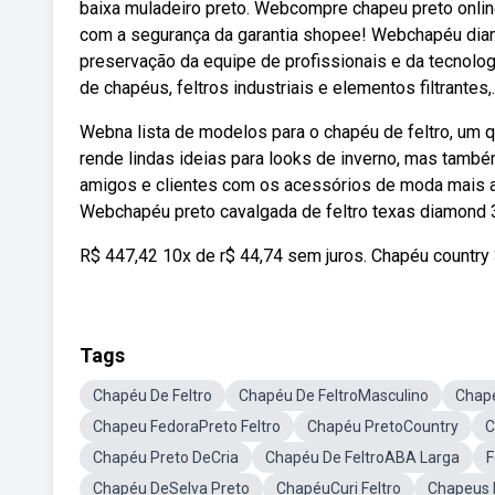
baixa muladeiro preto. Webcompre chapeu preto onlin
com a segurança da garantia shopee! Webchapéu diama
preservação da equipe de profissionais e da tecnolo
de chapéus, feltros industriais e elementos filtrant
Webna lista de modelos para o chapéu de feltro, um q
rende lindas ideias para looks de inverno, mas tam
amigos e clientes com os acessórios de moda mais 
Webchapéu preto cavalgada de feltro texas diamond 34
R$ 447,42 10x de r$ 44,74 sem juros. Chapéu country 
Tags
Chapéu De Feltro
Chapéu De FeltroMasculino
Chapé
Chapeu FedoraPreto Feltro
Chapéu PretoCountry
C
Chapéu Preto DeCria
Chapéu De FeltroABA Larga
F
Chapéu DeSelva Preto
ChapéuCuri Feltro
Chapeus P