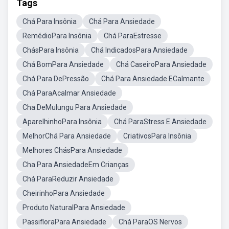
Tags
Chá Para Insônia
Chá Para Ansiedade
RemédioPara Insônia
Chá ParaEstresse
ChásPara Insônia
Chá IndicadosPara Ansiedade
Chá BomPara Ansiedade
Chá CaseiroPara Ansiedade
Chá Para DePressão
Chá Para Ansiedade ECalmante
Chá ParaAcalmar Ansiedade
Cha DeMulungu Para Ansiedade
AparelhinhoPara Insônia
Chá ParaStress E Ansiedade
MelhorChá Para Ansiedade
CriativosPara Insônia
Melhores ChásPara Ansiedade
Cha Para AnsiedadeEm Crianças
Chá ParaReduzir Ansiedade
CheirinhoPara Ansiedade
Produto NaturalPara Ansiedade
PassifloraPara Ansiedade
Chá ParaOS Nervos