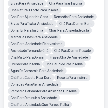
ErvasPara Ansiedade
Cha ParaTirar Insonia
Chá Natural EForte Para Insônia
Chá ParaAjudar No Sono
RemediosPara Ansiedade
Ervas ParaTratar Ansiedade
Chá ParaDormir Bem
Donar EnPara Insônia
Chás Para AnsiedadeLista
MarcaDe Chas Para Ansiedade
Cha Para Ansiedade ENervosismo
AnsiedadeTomando Chá
Chá ParaDormir Pesado
Chá Misto ParaDormir
FrasesChá De Ansiedade
CremePara Insonia
Chá DeBoldo Pra Insonia
Água DeCamomla Para Ansiedade
Chá ParaCacete Ficar Duro
ReceitaPara Insônia
Comidas ParaAliviar Ansiedade
Remedio CalmantePara Ansiedae E Insonia
Chá ParaDiminuir a Ansiedade
Cha Para AnsiedadeQue Parece Palha