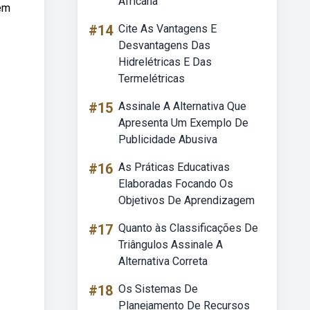
Africana
uem
#14
Cite As Vantagens E
Desvantagens Das
Hidrelétricas E Das
Termelétricas
#15
Assinale A Alternativa Que
Apresenta Um Exemplo De
Publicidade Abusiva
#16
As Práticas Educativas
Elaboradas Focando Os
Objetivos De Aprendizagem
#17
Quanto às Classificações De
Triângulos Assinale A
Alternativa Correta
#18
Os Sistemas De
Planejamento De Recursos