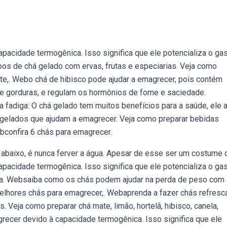
pacidade termogênica. Isso significa que ele potencializa o ga
pos de chá gelado com ervas, frutas e especiarias. Veja como
ate,. Webo chá de hibisco pode ajudar a emagrecer, pois contém
 gorduras, e regulam os hormônios de fome e saciedade.
a fadiga: O chá gelado tem muitos benefícios para a saúde, ele 
ás gelados que ajudam a emagrecer. Veja como preparar bebidas
bconfira 6 chás para emagrecer.
 abaixo, é nunca ferver a água. Apesar de esse ser um costume 
pacidade termogênica. Isso significa que ele potencializa o ga
e da. Websaiba como os chás podem ajudar na perda de peso com
melhores chás para emagrecer,. Webaprenda a fazer chás refresc
 Veja como preparar chá mate, limão, hortelã, hibisco, canela,
recer devido à capacidade termogênica. Isso significa que ele