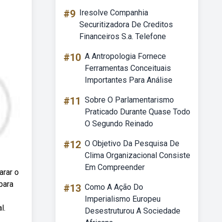
#9
Iresolve Companhia
Securitizadora De Creditos
Financeiros S.a. Telefone
#10
A Antropologia Fornece
Ferramentas Conceituais
Importantes Para Análise
#11
Sobre O Parlamentarismo
Praticado Durante Quase Todo
O Segundo Reinado
#12
O Objetivo Da Pesquisa De
Clima Organizacional Consiste
Em Compreender
arar o
para
#13
Como A Ação Do
Imperialismo Europeu
l.
Desestruturou A Sociedade