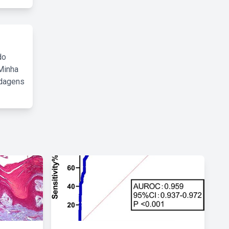
do
Minha
rdagens