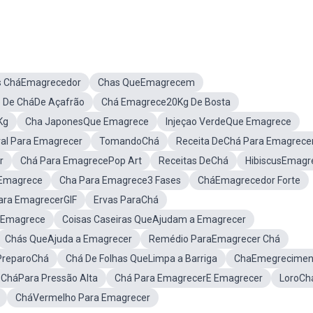
s CháEmagrecedor
Chas QueEmagrecem
o De CháDe Açafrão
Chá Emagrece20Kg De Bosta
Kg
Cha JaponesQue Emagrece
Injeçao VerdeQue Emagrece
al Para Emagrecer
TomandoChá
Receita DeChá Para Emagrece
r
Chá Para EmagrecePop Art
Receitas DeChá
HibiscusEmagr
 Emagrece
Cha Para Emagrece3 Fases
CháEmagrecedor Forte
ara EmagrecerGIF
Ervas ParaChá
aEmagrece
Coisas Caseiras QueAjudam a Emagrecer
Chás QueAjuda a Emagrecer
Remédio ParaEmagrecer Chá
PreparoChá
Chá De Folhas QueLimpa a Barriga
ChaEmegrecimen
CháPara Pressão Alta
Chá Para EmagrecerE Emagrecer
LoroCh
CháVermelho Para Emagrecer