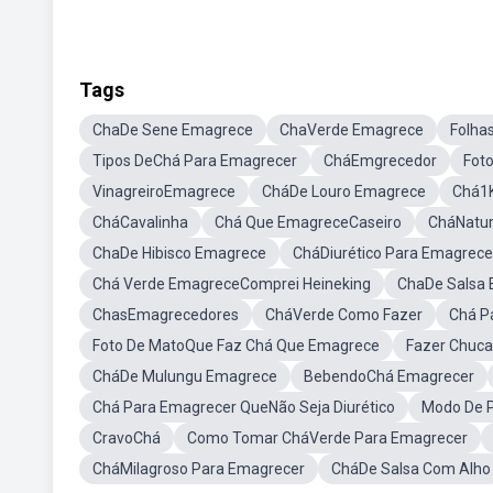
Tags
ChaDe Sene Emagrece
ChaVerde Emagrece
Folha
Tipos DeChá Para Emagrecer
CháEmgrecedor
Fot
VinagreiroEmagrece
CháDe Louro Emagrece
Chá1
CháCavalinha
Chá Que EmagreceCaseiro
CháNatur
ChaDe Hibisco Emagrece
CháDiurético Para Emagrece
Chá Verde EmagreceComprei Heineking
ChaDe Salsa
ChasEmagrecedores
CháVerde Como Fazer
Chá P
Foto De MatoQue Faz Chá Que Emagrece
Fazer Chuc
CháDe Mulungu Emagrece
BebendoChá Emagrecer
Chá Para Emagrecer QueNão Seja Diurético
Modo De 
CravoChá
Como Tomar CháVerde Para Emagrecer
CháMilagroso Para Emagrecer
CháDe Salsa Com Alho